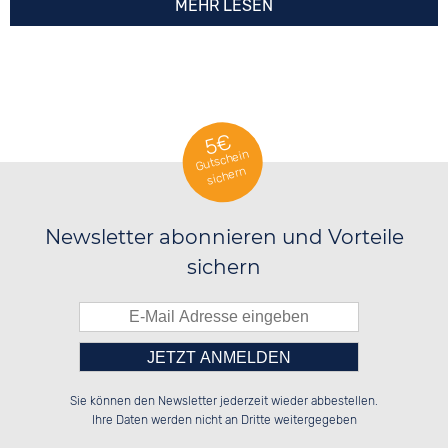
MEHR LESEN
5€
Gutschein
sichern
Newsletter abonnieren und Vorteile
sichern
Bitte tragen Sie die Zahl in
██████░░██████░░██████░░██████░░

░░░░██░░██░░░░░░██░░░░░░██░░░░░░

Sie können den Newsletter jederzeit wieder abbestellen.
░░████░░██████░░██████░░██████░░

░░░░██░░░░░░██░░██░░██░░░░░░██░░

das nebenstehende Feld ein.
Ihre Daten werden nicht an Dritte weitergegeben