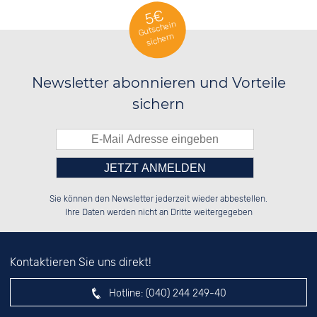
5€
Gutschein
sichern
Newsletter abonnieren und Vorteile
sichern
Bitte tragen Sie die Zahl in
██████░░██████░░██████░░██████░░

░░░░██░░░░░░██░░██░░██░░██░░░░░░

Sie können den Newsletter jederzeit wieder abbestellen.
░░████░░░░████░░██████░░██████░░

░░░░██░░░░░░██░░░░░░██░░░░░░██░░

das nebenstehende Feld ein.
Ihre Daten werden nicht an Dritte weitergegeben
Kontaktieren Sie uns direkt!
Hotline:
(040) 244 249-40