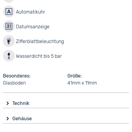
Automatikuhr
Datumsanzeige
Zifferblattbeleuchtung
Wasserdicht bis 5 bar
Besonderes
Größe
Glasboden
41mm x 11mm
Technik
Antrieb
Gehäuse
Automatik
Glas
Funktionen