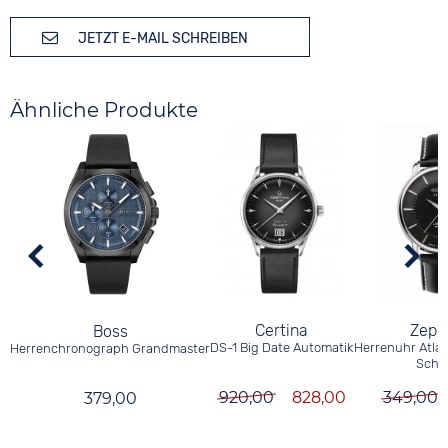
JETZT E-MAIL SCHREIBEN
Ähnliche Produkte
Certina
Zepp
Boss
DS-1 Big Date Automatik
Herrenuhr Atlan
Herrenchronograph Grandmaster
Schw
920,00
828,00
349,00
379,00