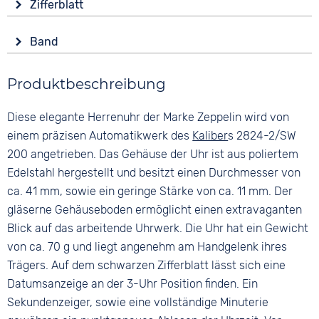
Zifferblatt
Mineralglas
Datumsanzeige
Anzeige
Zifferblattbeleuchtung
Form
Band
Analog
Rund
Wasserdicht
Farbe
Farbe
5 bar
Material
Produktbeschreibung
Schwarz
Schwarz
Edelstahl
Material
Ziffern
Diese elegante Herrenuhr der Marke Zeppelin wird von
Farbe
Glattleder
Keine
Silber
einem präzisen Automatikwerk des
Kaliber
s 2824-2/SW
Bandschließe
200 angetrieben. Das Gehäuse der Uhr ist aus poliertem
Dornschließe
Edelstahl hergestellt und besitzt einen Durchmesser von
ca. 41 mm, sowie ein geringe Stärke von ca. 11 mm. Der
gläserne Gehäuseboden ermöglicht einen extravaganten
Blick auf das arbeitende Uhrwerk. Die Uhr hat ein Gewicht
von ca. 70 g und liegt angenehm am Handgelenk ihres
Trägers. Auf dem schwarzen Zifferblatt lässt sich eine
Datumsanzeige an der 3-Uhr Position finden. Ein
Sekundenzeiger, sowie eine vollständige Minuterie