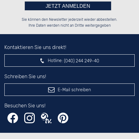
Bitte tragen Sie die Zahl in
░░░░██░░██████░░██████░░██████░░

░░████░░██░░░░░░██░░██░░██░░██░░

Sie können den Newsletter jederzeit wieder abbestellen.
░░░░██░░██████░░██████░░██████░░

░░░░██░░██░░██░░░░░░██░░░░░░██░░

das nebenstehende Feld ein.
Ihre Daten werden nicht an Dritte weitergegeben
Kontaktieren Sie uns direkt!
Hotline:
(040) 244 249-40
Schreiben Sie uns!
E-Mail schreiben
Besuchen Sie uns!