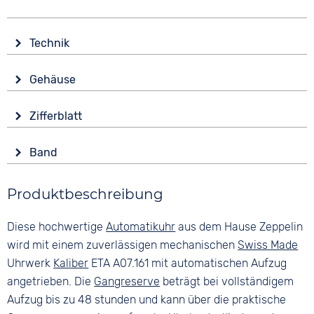
Technik
Antrieb
Gehäuse
Automatik
Glas
Funktionen
Zifferblatt
Saphirglas
Datumsanzeige
Anzeige
Form
Wasserdicht
Band
Analog
Rund
5 bar
Farbe
Farbe
Material
Produktbeschreibung
Braun
Grün
Edelstahl
Material
Ziffern
Diese hochwertige
Automatikuhr
aus dem Hause Zeppelin
Farbe
Glattleder
Keine
Silber
wird mit einem zuverlässigen mechanischen
Swiss Made
Bandschließe
Uhrwerk
Kaliber
ETA A07.161 mit automatischen Aufzug
Dornschließe
angetrieben. Die
Gangreserve
beträgt bei vollständigem
Aufzug bis zu 48 stunden und kann über die praktische