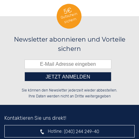
5€
Gutschein
sichern
Newsletter abonnieren und Vorteile
sichern
Bitte tragen Sie die Zahl in
██████░░██████░░██████░░██████░░

░░░░██░░░░░░██░░██░░░░░░██░░██░░

Sie können den Newsletter jederzeit wieder abbestellen.
░░████░░░░████░░██████░░██████░░

░░░░██░░░░░░██░░██░░██░░░░░░██░░

das nebenstehende Feld ein.
Ihre Daten werden nicht an Dritte weitergegeben
Kontaktieren Sie uns direkt!
Hotline:
(040) 244 249-40