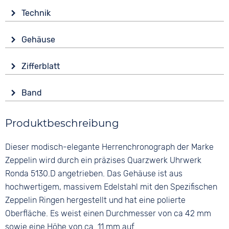
Technik
Antrieb
Gehäuse
Batterie (Quarz)
Glas
Funktionen
Zifferblatt
Mineralglas
Alarm
Anzeige
Datumsanzeige
Form
Band
Analog
Stoppuhr
Rund
Farbe
Farbe
Wasserdicht
Material
Produktbeschreibung
Silber
Weiß
5 bar
Edelstahl
Material
Ziffern
Dieser modisch-elegante Herrenchronograph der Marke
Farbe
Edelstahl
Keine
Silber
Zeppelin wird durch ein präzises Quarzwerk Uhrwerk
Bandschließe
Ronda 5130.D angetrieben. Das Gehäuse ist aus
Faltschließe
hochwertigem, massivem Edelstahl mit den Spezifischen
Zeppelin Ringen hergestellt und hat eine polierte
Oberfläche. Es weist einen Durchmesser von ca 42 mm
sowie eine Höhe von ca. 11 mm auf.