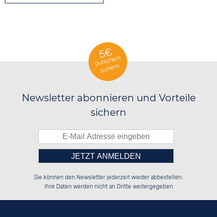
5€
Gutschein
sichern
Newsletter abonnieren und Vorteile
sichern
Bitte tragen Sie die Zahl in
██████░░░░░░██░░██████░░██████░░

░░░░██░░░░████░░██░░░░░░██░░░░░░

Sie können den Newsletter jederzeit wieder abbestellen.
░░████░░░░░░██░░██████░░██████░░

██░░░░░░░░░░██░░██░░██░░░░░░██░░

das nebenstehende Feld ein.
Ihre Daten werden nicht an Dritte weitergegeben