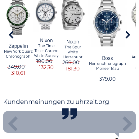
Nixon
Nixon
Zeppelin
The Time
The Spur
Teller Chrono
New York Quarz
White
P
White Sunray
Chronograph
Herrenuhr
Aut
Boss
190,00
260,00
Herrenchronograph
349,00
132,30
4
181,30
Pioneer Blau
310,61
379,00
Kundenmeinungen zu uhrzeit.org