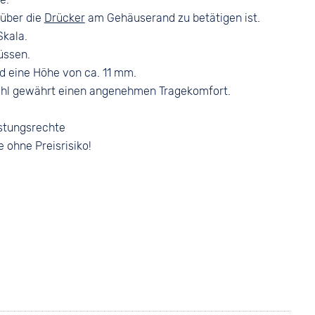
 über die
Drücker
am Gehäuserand zu betätigen ist.
Skala.
lüssen.
 eine Höhe von ca. 11 mm.
ahl gewährt einen angenehmen Tragekomfort.
stungsrechte
e ohne Preisrisiko!