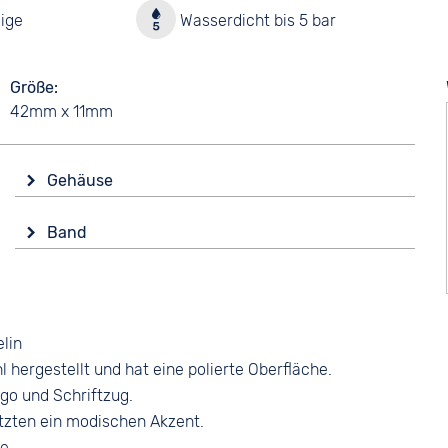
ige
Wasserdicht bis 5 bar
Größe
42mm x 11mm
Gehäuse
Glas
Band
Mineralglas
Farbe
Form
Silber
Rund
Material
Material
lin
Edelstahl
Edelstahl
hergestellt und hat eine polierte Oberfläche.
Bandschließe
Farbe
ogo und Schriftzug.
Clipverschluss
Silber
tzten ein modischen Akzent.
e.