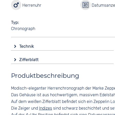
Herrenuhr
Datumsanze
Typ
Chronograph
Technik
Antrieb
Zifferblatt
Batterie (Quarz)
Anzeige
Funktionen
Produktbeschreibung
Analog
Datumsanzeige
Stoppuhr
Farbe
Modisch-eleganter Herrenchronograph der Marke Zeppe
Weiß
Wasserdicht
Das Gehäuse ist aus hochwertigem, massivem Edelstahl 
5 bar
Ziffern
Auf dem weißen Zifferblatt befindet sich ein Zeppelin L
Arabisch
Die Zeiger und
Indizes
sind schwarz beschichtet und se
Auf der 4-Uhr Position befindet sich eine Datumsanzeig