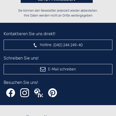
Bitte tragen Sie die Zahl in
██████░░██████░░██████░░██████░░

██░░░░░░██░░░░░░░░░░██░░██░░██░░

Sie können den Newsletter jederzeit wieder abbestellen.
██████░░██████░░░░████░░██░░██░░

██░░██░░░░░░██░░░░░░██░░██░░██░░

das nebenstehende Feld ein.
Ihre Daten werden nicht an Dritte weitergegeben
Kontaktieren Sie uns direkt!
Hotline:
(040) 244 249-40
Schreiben Sie uns!
E-Mail schreiben
Besuchen Sie uns!