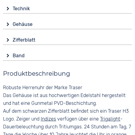
Technik
Antrieb
Gehäuse
Batterie (Quarz)
Glas
Funktionen
Zifferblatt
Saphirglas
Datumsanzeige
Anzeige
Leuchtzeiger / -ziffern
Form
Band
Analog
Rund
Wasserdicht
Farbe
Farbe
10 bar
Material
Produktbeschreibung
Schwarz
Schwarz
Edelstahl
Material
Ziffern
Robuste Herrenuhr der Marke Traser
Farbe
Textil
Arabisch
Schwarz
Das Gehäuse ist aus hochwertigen Edelstahl hergestellt
Bandschließe
und hat eine Gunmetal PVD-Beschichtung.
Dornschließe
Auf dem schwarzen Zifferblatt befindet sich ein Traser H3
Logo. Zeiger und
Indizes
verfügen über eine
Trigalight
-
Dauerbeleuchtung durch Tritiumgas. 24 Stunden am Tag, 7
Tage die Woche über 10 Jahre leuchtet die Uhr in orange