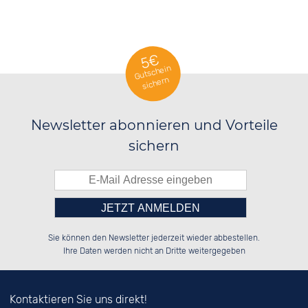
5€
Gutschein
sichern
Newsletter abonnieren und Vorteile
sichern
Bitte tragen Sie die Zahl in
██████░░██████░░██████░░██████░░

██░░██░░░░░░██░░██░░██░░██░░░░░░

Sie können den Newsletter jederzeit wieder abbestellen.
██████░░░░████░░██████░░██████░░

██░░██░░░░░░██░░░░░░██░░██░░██░░

das nebenstehende Feld ein.
Ihre Daten werden nicht an Dritte weitergegeben
Kontaktieren Sie uns direkt!