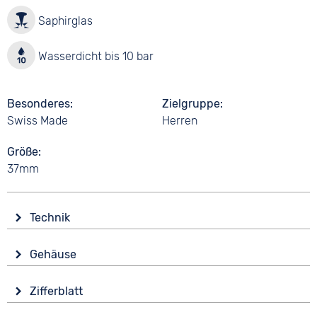
Saphirglas
Wasserdicht bis 10 bar
Besonderes
Zielgruppe
Swiss Made
Herren
Größe
37mm
Technik
Antrieb
Gehäuse
Batterie (Quarz)
Material
Wasserdicht
Zifferblatt
Edelstahl
10 bar