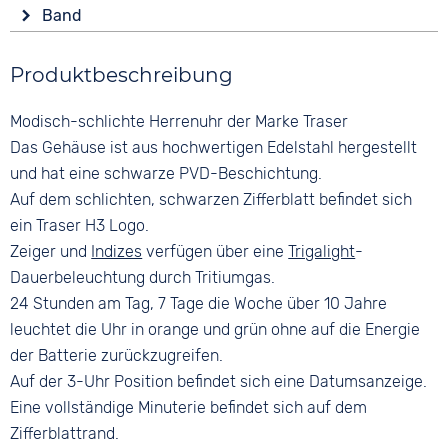
Anzeige
Form
Funktionen
Band
Analog
Rund
Leuchtzeiger / -ziffern
Material
Farbe
Datumsanzeige
Glas
Produktbeschreibung
Edelstahl
Schwarz
Saphirglas
Farbe
Ziffern
Modisch-schlichte Herrenuhr der Marke Traser
Farbe
Schwarz
Arabisch
Schwarz
Das Gehäuse ist aus hochwertigen Edelstahl hergestellt
Bandschließe
und hat eine schwarze PVD-Beschichtung.
Faltschließe
Auf dem schlichten, schwarzen Zifferblatt befindet sich
ein Traser H3 Logo.
Zeiger und
Indizes
verfügen über eine
Trigalight
-
Dauerbeleuchtung durch Tritiumgas.
24 Stunden am Tag, 7 Tage die Woche über 10 Jahre
leuchtet die Uhr in orange und grün ohne auf die Energie
der Batterie zurückzugreifen.
Auf der 3-Uhr Position befindet sich eine Datumsanzeige.
Eine vollständige Minuterie befindet sich auf dem
Zifferblattrand.