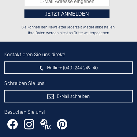
Bitte tragen Sie die Zahl in
██░░░░░░██████░░██████░░██████░░

██░░██░░░░░░██░░██░░██░░░░░░██░░

Sie können den Newsletter jederzeit wieder abbestellen.
██████░░░░████░░██████░░░░████░░

░░░░██░░░░░░██░░██░░██░░░░░░██░░

das nebenstehende Feld ein.
Ihre Daten werden nicht an Dritte weitergegeben
Kontaktieren Sie uns direkt!
Hotline:
(040) 244 249-40
Schreiben Sie uns!
E-Mail schreiben
Besuchen Sie uns!