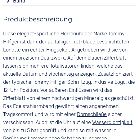
Band
Analog
Rund
Wasserdicht
Farbe
Farbe
5 bar
Material
Produktbeschreibung
Silber
Blau
Edelstahl
Material
Ziffern
Diese elegant-sportliche Herrenuhr der Marke Tommy
Farbe
Edelstahl
Keine
Silber
Hilfiger ist dank der auffälligen, rot-blaue beschichteten
Bandschließe
Blau
Lünette
ein echter Hingucker. Angetrieben wird sie von
Faltschließe
einem präzisem Quarzwerk. Auf dem blauen Zifferblatt
lassen sich mehrere Totalisatoren finden, welche das
aktuelle Datum und Wochentag anzeigen. Zusätzlich ziert
der typische Tommy Hilfiger Schriftzug, inklusive Logo, die
12-Uhr Position. Vor äußeren Einflüssen wird das
Zifferblatt von einem hochwertigen Mineralglas geschützt.
Das Edelstahlarmband gewährt einen angenehmen
Tragekomfort und wird mit einer
Dornschließe
sicher
verschlossen. Auch ist die Uhr auf eine
Wasserdichtigkeit
von bis zu 5 bar geprüft und kann so mit Wasser in
Berührung kommen ohne Schaden zu nehmen.