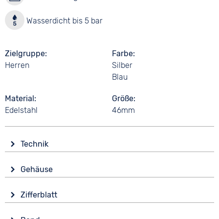
Wasserdicht bis 5 bar
Zielgruppe
Farbe
Herren
Silber
Blau
Material
Größe
Edelstahl
46mm
Technik
Antrieb
Gehäuse
Batterie (Quarz)
Glas
Funktionen
Zifferblatt
Mineralglas
Datumsanzeige
Anzeige
Wochentagsanzeige
Form