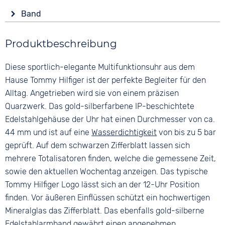
Anzeige
Stoppuhr
Form
Band
Analog
Rund
Wasserdicht
Farbe
Farbe
5 bar
Material
Produktbeschreibung
Silber
Schwarz
Edelstahl
Gold
Ziffern
Diese sportlich-elegante Multifunktionsuhr aus dem
Farbe
Material
Arabisch
Silber
Hause Tommy Hilfiger ist der perfekte Begleiter für den
Edelstahl
Gold
Alltag. Angetrieben wird sie von einem präzisen
Bandschließe
Quarzwerk. Das gold-silberfarbene IP-beschichtete
Dornschließe
Edelstahlgehäuse der Uhr hat einen Durchmesser von ca.
44 mm und ist auf eine
Wasserdichtigkeit
von bis zu 5 bar
geprüft. Auf dem schwarzen Zifferblatt lassen sich
mehrere Totalisatoren finden, welche die gemessene Zeit,
sowie den aktuellen Wochentag anzeigen. Das typische
Tommy Hilfiger Logo lässt sich an der 12-Uhr Position
finden. Vor äußeren Einflüssen schützt ein hochwertigen
Mineralglas das Zifferblatt. Das ebenfalls gold-silberne
Edelstahlarmband gewährt einen angenehmen