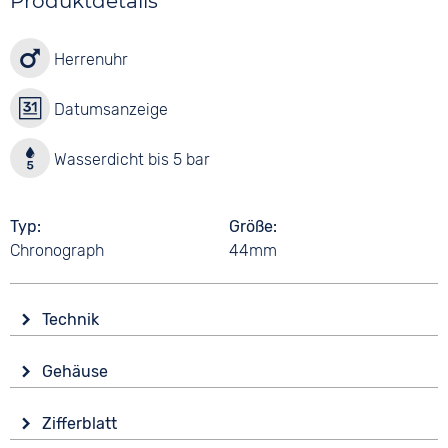
Produktdetails
Herrenuhr
Datumsanzeige
Wasserdicht bis 5 bar
Typ
Größe
Chronograph
44mm
Technik
Antrieb
Gehäuse
Batterie (Quarz)
Glas
Funktionen
Zifferblatt
Mineralglas
Datumsanzeige