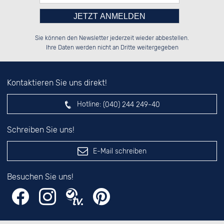
Bitte tragen Sie die Zahl in
░░░░██░░██████░░██████░░██████░░

░░████░░██░░██░░██░░░░░░██░░██░░

Sie können den Newsletter jederzeit wieder abbestellen.
░░░░██░░██████░░██████░░██████░░

░░░░██░░░░░░██░░██░░██░░░░░░██░░

das nebenstehende Feld ein.
Ihre Daten werden nicht an Dritte weitergegeben
Kontaktieren Sie uns direkt!
Hotline:
(040) 244 249-40
Schreiben Sie uns!
E-Mail schreiben
Besuchen Sie uns!