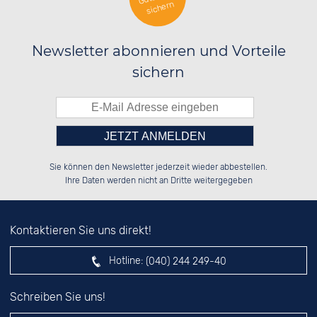
sichern
Newsletter abonnieren und Vorteile
sichern
Bitte tragen Sie die Zahl in
██████░░██████░░░░░░██░░██████░░

░░░░██░░██░░░░░░░░████░░██░░██░░

Sie können den Newsletter jederzeit wieder abbestellen.
░░████░░██████░░░░░░██░░██████░░

░░░░██░░░░░░██░░░░░░██░░██░░██░░

das nebenstehende Feld ein.
Ihre Daten werden nicht an Dritte weitergegeben
Kontaktieren Sie uns direkt!
Hotline:
(040) 244 249-40
Schreiben Sie uns!