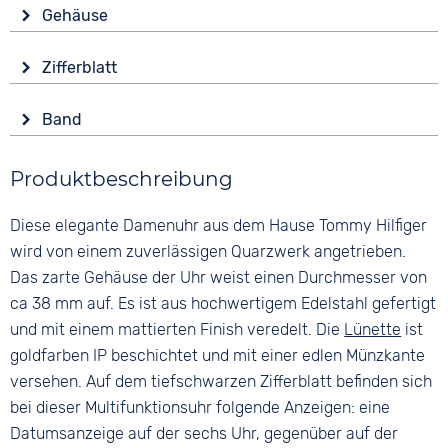
Antrieb
Gehäuse
Batterie (Quarz)
Glas
Funktionen
Zifferblatt
Mineralglas
Datumsanzeige
Anzeige
Wochentagsanzeige
Form
Band
Ana-Digital
Rund
Wasserdicht
Farbe
Farbe
3 bar
Material
Produktbeschreibung
Bicolor
Schwarz
Edelstahl
Material
Ziffern
Diese elegante Damenuhr aus dem Hause Tommy Hilfiger
Farbe
Edelstahl
Römisch
Bicolor
wird von einem zuverlässigen Quarzwerk angetrieben.
Bandschließe
Das zarte Gehäuse der Uhr weist einen Durchmesser von
Faltschließe
ca 38 mm auf. Es ist aus hochwertigem Edelstahl gefertigt
und mit einem mattierten Finish veredelt. Die
Lünette
ist
goldfarben IP beschichtet und mit einer edlen Münzkante
versehen. Auf dem tiefschwarzen Zifferblatt befinden sich
bei dieser Multifunktionsuhr folgende Anzeigen: eine
Datumsanzeige auf der sechs Uhr, gegenüber auf der