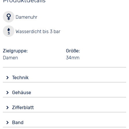
Produktdetails
Damenuhr
Wasserdicht bis 3 bar
Zielgruppe
Größe
Damen
34mm
Technik
Antrieb
Gehäuse
Batterie (Quarz)
Glas
Wasserdicht
Zifferblatt
Mineralglas
3 bar
Anzeige
Form
Band
Analog
Rund