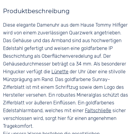
Farbe
Farbe
Material
Produktbeschreibung
Gold
Gold
Edelstahl
Material
Ziffern
Diese elegante Damenuhr aus dem Hause Tommy Hilfiger
Farbe
Edelstahl
Keine
Gold
wird von einem zuverlässigen Quarzwerk angetrieben.
Bandschließe
Das Gehäuse und das Armband sind aus hochwertigen
Faltschließe
Edelstahl gefertigt und weisen eine goldfarbene IP
Beschichtung als Oberflächenveredelung auf. Der
Gehäusedurchmesser beträgt ca 34 mm. Als besonderer
Hingucker verfügt die
Lünette
der Uhr über eine stilvolle
Münzprägung am Rand. Das goldfarbene Sunray-
Zifferblatt ist mit einem Schriftzug sowie dem Logo des
Hersteller versehen. Ein robustes Mineralglas schützt das
Zifferblatt vor äußeren Einflüssen. Ein goldfarbenes
Edelstahlarmband, welches mit einer
Faltschließe
sicher
verschlossen wird, sorgt hier für einen angenehmen
Tragekomfort.
Für unsere Waren bestehen die gesetzlichen