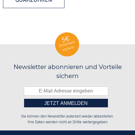
QUARZUHREN
5€
Gutschein
sichern
Newsletter abonnieren und Vorteile
sichern
Bitte tragen Sie die Zahl in
██████░░██████░░██████░░██████░░

██░░██░░██░░██░░░░░░██░░░░░░██░░

Sie können den Newsletter jederzeit wieder abbestellen.
██████░░██████░░░░████░░░░████░░

██░░██░░██░░██░░██░░░░░░██░░░░░░

das nebenstehende Feld ein.
Ihre Daten werden nicht an Dritte weitergegeben