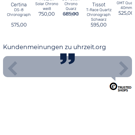
GMT Quar
Solar Chrono
Chrono
Certina
Tissot
40mm
weiß
Quarz
DS-8
T-Race Quartz
525,00
750,00
685,00
schwarz
Chronograph
Chronograph
Schwarz
575,00
595,00
Kundenmeinungen zu uhrzeit.org