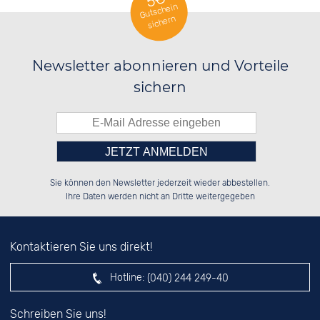
Gutschein
sichern
Newsletter abonnieren und Vorteile
sichern
Bitte tragen Sie die Zahl in
██████░░██░░░░░░██████░░██████░░

██░░██░░██░░██░░██░░██░░░░░░██░░

Sie können den Newsletter jederzeit wieder abbestellen.
██████░░██████░░██████░░░░████░░

░░░░██░░░░░░██░░░░░░██░░██░░░░░░

das nebenstehende Feld ein.
Ihre Daten werden nicht an Dritte weitergegeben
Kontaktieren Sie uns direkt!
Hotline:
(040) 244 249-40
Schreiben Sie uns!