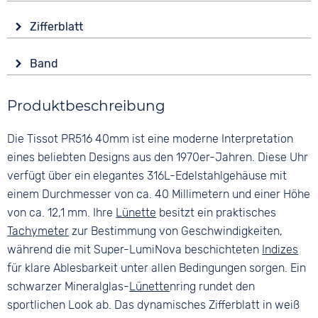
Glas
Funktionen
Zifferblatt
Saphirglas
Datumsanzeige
Anzeige
End of Life Anzeige
Form
Band
Analog
Leuchtzeiger / -ziffern
Rund
Stoppuhr
Farbe
Farbe
Material
Produktbeschreibung
Silber
Weiß
Wasserdicht
Edelstahl
10 bar
Material
Ziffern
Die Tissot PR516 40mm ist eine moderne Interpretation
Farbe
Edelstahl
Keine
Silber
eines beliebten Designs aus den 1970er-Jahren. Diese Uhr
Bandschließe
verfügt über ein elegantes 316L-Edelstahlgehäuse mit
Faltschließe
einem Durchmesser von ca. 40 Millimetern und einer Höhe
von ca. 12,1 mm. Ihre
Lünette
besitzt ein praktisches
Tachymeter
zur Bestimmung von Geschwindigkeiten,
während die mit Super-LumiNova beschichteten
Indizes
für klare Ablesbarkeit unter allen Bedingungen sorgen. Ein
schwarzer Mineralglas-
Lünette
nring rundet den
sportlichen Look ab. Das dynamisches Zifferblatt in weiß