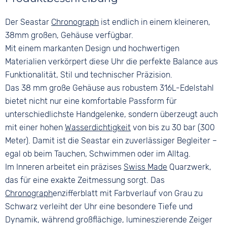
Schwarz
30 bar
Edelstahl
Material
Ziffern
Der Seastar
Chronograph
ist endlich in einem kleineren,
Farbe
Edelstahl
Keine
Silber
38mm großen, Gehäuse verfügbar.
Bandschließe
Mit einem markanten Design und hochwertigen
Faltschließe
Materialien verkörpert diese Uhr die perfekte Balance aus
Funktionalität, Stil und technischer Präzision.
Das 38 mm große Gehäuse aus robustem 316L-Edelstahl
bietet nicht nur eine komfortable Passform für
unterschiedlichste Handgelenke, sondern überzeugt auch
mit einer hohen
Wasserdichtigkeit
von bis zu 30 bar (300
Meter). Damit ist die Seastar ein zuverlässiger Begleiter –
egal ob beim Tauchen, Schwimmen oder im Alltag.
Im Inneren arbeitet ein präzises
Swiss Made
Quarzwerk,
das für eine exakte Zeitmessung sorgt. Das
Chronograph
enzifferblatt mit Farbverlauf von Grau zu
Schwarz verleiht der Uhr eine besondere Tiefe und
Dynamik, während großflächige, lumineszierende Zeiger