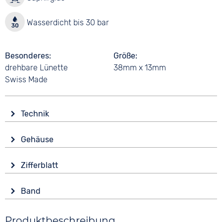
Wasserdicht bis 30 bar
Besonderes
Größe
drehbare Lünette
38mm x 13mm
Swiss Made
Technik
Antrieb
Gehäuse
Batterie (Quarz)
Glas
Funktionen
Zifferblatt
Saphirglas
Datumsanzeige
Anzeige
Leuchtzeiger / -ziffern
Form
Band
Analog
Stoppuhr
Rund
Farbe
Farbe
Wasserdicht
Material
Produktbeschreibung
Silber