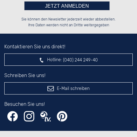
Bitte tragen Sie die Zahl in
██████░░██████░░██████░░██████░░

░░░░██░░██░░░░░░░░░░██░░░░░░██░░

Sie können den Newsletter jederzeit wieder abbestellen.
░░████░░██████░░░░████░░░░████░░

░░░░██░░░░░░██░░██░░░░░░░░░░██░░

das nebenstehende Feld ein.
Ihre Daten werden nicht an Dritte weitergegeben
Kontaktieren Sie uns direkt!
Hotline:
(040) 244 249-40
Schreiben Sie uns!
E-Mail schreiben
Besuchen Sie uns!