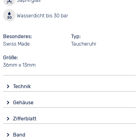
Saphirglas
Wasserdicht bis 30 bar
Besonderes
Typ
Swiss Made
Taucheruhr
Größe
36mm x 13mm
Technik
Antrieb
Gehäuse
Batterie (Quarz)
Glas
Funktionen
Zifferblatt
Saphirglas
Datumsanzeige
Anzeige
Leuchtzeiger / -ziffern
Form
Band
Analog