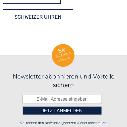
SCHWEIZER UHREN
TAUCHERUHREN
5€
Gutschein
sichern
Newsletter abonnieren und Vorteile
sichern
Bitte tragen Sie die Zahl in
██░░░░░░██░░░░░░██████░░░░░░██░░

██░░██░░██░░██░░██░░██░░░░████░░

Sie können den Newsletter jederzeit wieder abbestellen.
██████░░██████░░██████░░░░░░██░░

░░░░██░░░░░░██░░██░░██░░░░░░██░░

das nebenstehende Feld ein.