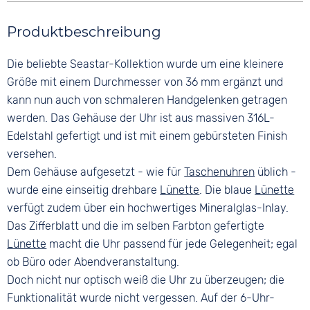
Rund
Wasserdicht
Farbe
Farbe
30 bar
Material
Produktbeschreibung
Silber
Blau
Edelstahl
Material
Ziffern
Die beliebte Seastar-Kollektion wurde um eine kleinere
Farbe
Edelstahl
Keine
Silber
Größe mit einem Durchmesser von 36 mm ergänzt und
Bandschließe
kann nun auch von schmaleren Handgelenken getragen
Faltschließe
werden. Das Gehäuse der Uhr ist aus massiven 316L-
Edelstahl gefertigt und ist mit einem gebürsteten Finish
versehen.
Dem Gehäuse aufgesetzt - wie für
Taschenuhren
üblich -
wurde eine einseitig drehbare
Lünette
. Die blaue
Lünette
verfügt zudem über ein hochwertiges Mineralglas-Inlay.
Das Zifferblatt und die im selben Farbton gefertigte
Lünette
macht die Uhr passend für jede Gelegenheit; egal
ob Büro oder Abendveranstaltung.
Doch nicht nur optisch weiß die Uhr zu überzeugen; die
Funktionalität wurde nicht vergessen. Auf der 6-Uhr-