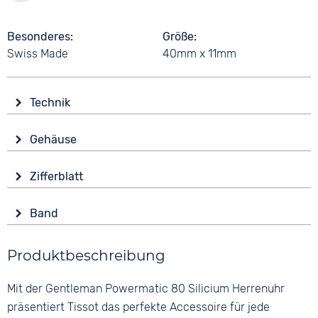
Besonderes
Größe
Swiss Made
40mm x 11mm
Technik
Antrieb
Gehäuse
Automatik
Glas
Funktionen
Zifferblatt
Saphirglas
Datumsanzeige
Anzeige
Form
Wasserdicht
Band
Analog
Rund
10 bar
Farbe
Farbe
Material
Produktbeschreibung
Silber
Grün
Edelstahl
Material
Ziffern
Mit der Gentleman Powermatic 80 Silicium Herrenuhr
Farbe
Edelstahl
Keine
Silber
präsentiert Tissot das perfekte Accessoire für jede