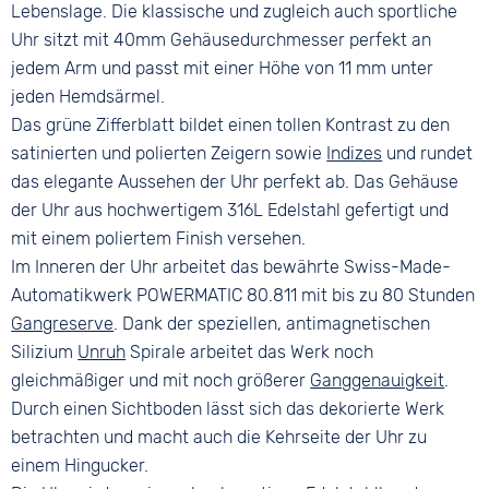
Bandschließe
Lebenslage. Die klassische und zugleich auch sportliche
Faltschließe
Uhr sitzt mit 40mm Gehäusedurchmesser perfekt an
jedem Arm und passt mit einer Höhe von 11 mm unter
jeden Hemdsärmel.
Das grüne Zifferblatt bildet einen tollen Kontrast zu den
satinierten und polierten Zeigern sowie
Indizes
und rundet
das elegante Aussehen der Uhr perfekt ab. Das Gehäuse
der Uhr aus hochwertigem 316L Edelstahl gefertigt und
mit einem poliertem Finish versehen.
Im Inneren der Uhr arbeitet das bewährte Swiss-Made-
Automatikwerk POWERMATIC 80.811 mit bis zu 80 Stunden
Gangreserve
. Dank der speziellen, antimagnetischen
Silizium
Unruh
Spirale arbeitet das Werk noch
gleichmäßiger und mit noch größerer
Ganggenauigkeit
.
Durch einen Sichtboden lässt sich das dekorierte Werk
betrachten und macht auch die Kehrseite der Uhr zu
einem Hingucker.