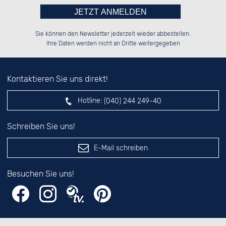
Bitte tragen Sie die Zahl in
██████░░██████░░██████░░██████░░

░░░░██░░░░░░██░░██░░░░░░██░░██░░

Sie können den Newsletter jederzeit wieder abbestellen.
░░████░░░░████░░██████░░██░░██░░

░░░░██░░░░░░██░░██░░██░░██░░██░░

das nebenstehende Feld ein.
Ihre Daten werden nicht an Dritte weitergegeben
Kontaktieren Sie uns direkt!
Hotline:
(040) 244 249-40
Schreiben Sie uns!
E-Mail schreiben
Besuchen Sie uns!