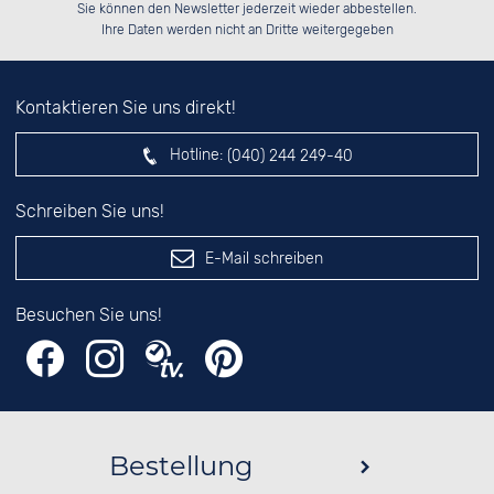
Bitte tragen Sie die Zahl in
░░████░░██░░░░░░░░░░██░░░░░░██░░

Sie können den Newsletter jederzeit wieder abbestellen.
░░░░██░░██████░░░░████░░░░████░░

░░░░██░░░░░░██░░░░░░██░░░░░░██░░

das nebenstehende Feld ein.
Ihre Daten werden nicht an Dritte weitergegeben
Kontaktieren Sie uns direkt!
Hotline:
(040) 244 249-40
Schreiben Sie uns!
E-Mail schreiben
Besuchen Sie uns!
Bestellung