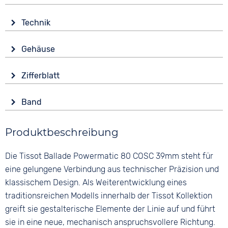
Technik
Antrieb
Gehäuse
Automatik
Glas
Funktionen
Zifferblatt
Saphirglas
Datumsanzeige
Anzeige
Leuchtzeiger / -ziffern
Form
Band
Analog
Tonneau/Oval
Wasserdicht
Farbe
Farbe
10 bar
Material
Produktbeschreibung
Silber
Silber
Edelstahl
Material
Ziffern
Die Tissot Ballade Powermatic 80 COSC 39mm steht für
Farbe
Edelstahl
Römisch
Silber
eine gelungene Verbindung aus technischer Präzision und
Bandschließe
klassischem Design. Als Weiterentwicklung eines
Faltschließe
traditionsreichen Modells innerhalb der Tissot Kollektion
greift sie gestalterische Elemente der Linie auf und führt
sie in eine neue, mechanisch anspruchsvollere Richtung.