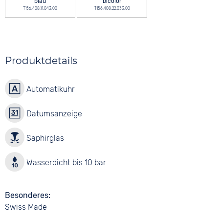
blau
bicolor
T156.408.11.043.00
T156.408.22.033.00
Produktdetails
Automatikuhr
Datumsanzeige
Saphirglas
Wasserdicht bis 10 bar
Besonderes
Swiss Made