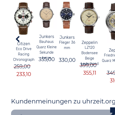
Junkers
Junkers
Bauhaus
Zeppelin
Flieger 36
Citizen
Quarz Kleine
LZ120
mm
Eco Drive
Zep
Sekunde
Bodensee
Racing
Friedr
beige
Beige
355,00
330,00
Chronograph
Quarz 
Lederband
399,00
259,00
355,11
34
233,10
31
Kundenmeinungen zu uhrzeit.or