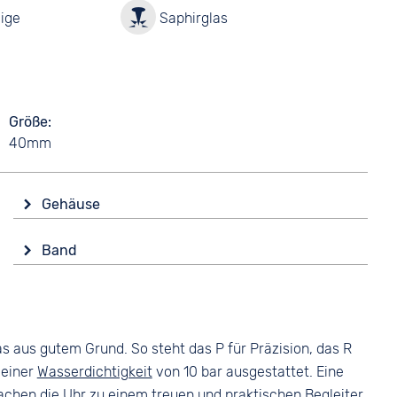
ige
Saphirglas
Größe
40mm
Gehäuse
Glas
Band
Saphirglas
Farbe
Form
Braun
Rund
Material
Material
s aus gutem Grund. So steht das P für Präzision, das R
Leder
Edelstahl
 einer
Wasserdichtigkeit
von 10 bar ausgestattet. Eine
Bandschließe
Farbe
chen die Uhr zu einem treuen und praktischen Begleiter