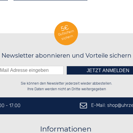
5€
Gutschein
sichern
Newsletter abonnieren und Vorteile sichern
Bitte tragen Sie die Zahl in
██████░░██████░░██████░░██████░░

██░░░░░░░░░░██░░██░░██░░██░░██░░

Sie können den Newsletter jederzeit wieder abbestellen.
██████░░░░████░░██████░░██████░░

██░░██░░░░░░██░░░░░░██░░██░░██░░

das nebenstehende Feld ein.
Ihre Daten werden nicht an Dritte weitergegeben
E-Mail: shop@
uhrze
:00 - 17:00
Informationen