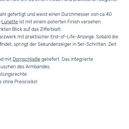
Dornschließe
Silber
ahl gefertigt und weist einen Durchmesser von ca 40
-
Lünette
ist mit einem polierten Finish versehen.
en Blick auf das Zifferblatt.
rzwerk mit praktischer End-of-Life-Anzeige. Sobald die
indet, springt der Sekundenzeiger in 5er-Schritten. Zeit
nd mit
Dornschließe
geliefert. Das integrierte
auschen des Armbandes.
stungsrechte
e ohne Preisrisiko!