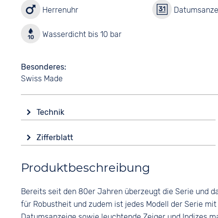
Herrenuhr
Datumsanze
Wasserdicht bis 10 bar
Besonderes
Swiss Made
Technik
Antrieb
Zifferblatt
Batterie (Quarz)
Anzeige
Funktionen
Produktbeschreibung
Analog
Datumsanzeige
End of Life Anzeige
Farbe
Bereits seit den 80er Jahren überzeugt die Serie und da
Leuchtzeiger / -ziffern
Gold
für Robustheit und zudem ist jedes Modell der Serie mit
Wasserdicht
Ziffern
Datumsanzeige sowie leuchtende Zeiger und
Indizes
ma