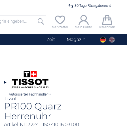
30 Tage Rückgaberecht
Versandkostenfrei ab 40 €
Merkzettel
Mein Konto
Warenkorb
24h Expresslieferung
Zeit
Magazin
100 Tage Niedrigpreisgarantie
Startimer Pilot Herrenchronograph Big Date
Angebot nur heute bis 24 Uhr verfügbar
Autorisierter Fachhändler
Tissot
PR100 Quarz
Herrenuhr
Artikel-Nr.: 3224 T150.410.16.031.00