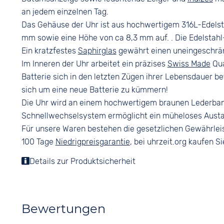
10 bar
Keine
an jedem einzelnen Tag.
Das Gehäuse der Uhr ist aus hochwertigem 316L-Edelst
mm sowie eine Höhe von ca 8,3 mm auf. . Die Edelstahl
Ein kratzfestes
Saphirglas
gewährt einen uneingeschränkt
Im Inneren der Uhr arbeitet ein präzises
Swiss Made
Qua
Batterie sich in den letzten Zügen ihrer Lebensdauer bef
sich um eine neue Batterie zu kümmern!
Die Uhr wird an einem hochwertigem braunen Lederba
Schnellwechselsystem ermöglicht ein müheloses Aust
Für unsere Waren bestehen die gesetzlichen Gewährlei
100 Tage
Niedrigpreisgarantie
, bei uhrzeit.org kaufen Si
Details zur Produktsicherheit
Bewertungen