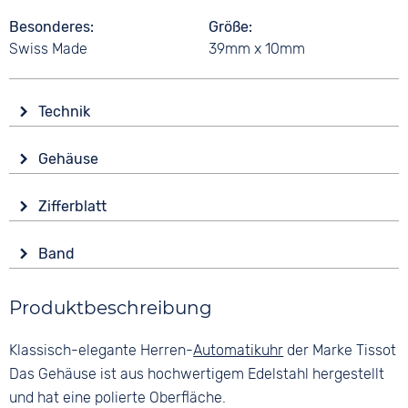
Besonderes
Größe
Swiss Made
39mm x 10mm
Technik
Antrieb
Gehäuse
Automatik
Glas
Funktionen
Zifferblatt
Saphirglas
Datumsanzeige
Anzeige
Form
Wasserdicht
Band
Analog
Rund
3 bar
Farbe
Farbe
Material
Produktbeschreibung
Schwarz
Silber
Edelstahl
Material
Ziffern
Klassisch-elegante Herren-
Automatikuhr
der Marke Tissot
Farbe
Glattleder
Römisch
Silber
Das Gehäuse ist aus hochwertigem Edelstahl hergestellt
Bandschließe
und hat eine polierte Oberfläche.