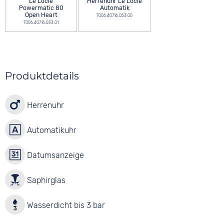
Le Locle
Herrenuhr Le Locle
Powermatic 80
Automatik
Open Heart
T006.407.16.053.00
T006.407.16.033.01
Produktdetails
Herrenuhr
Automatikuhr
Datumsanzeige
Saphirglas
Wasserdicht bis 3 bar