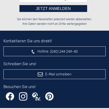
Bitte tragen Sie die Zahl in
██████░░██████░░██████░░██████░░

░░░░██░░░░░░██░░██░░░░░░░░░░██░░

Sie können den Newsletter jederzeit wieder abbestellen.
░░████░░░░████░░██████░░░░████░░

░░░░██░░░░░░██░░██░░██░░░░░░██░░

das nebenstehende Feld ein.
Ihre Daten werden nicht an Dritte weitergegeben
Kontaktieren Sie uns direkt!
Hotline:
(040) 244 249-40
Schreiben Sie uns!
E-Mail schreiben
Besuchen Sie uns!