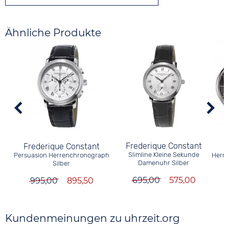
Ähnliche Produkte
Frederique Constant
Frederique Constant
Slimline Kleine Sekunde
Persuasion Herrenchronograph
Herre
Damenuhr Silber
Silber
695,00
575,00
995,00
895,50
Kundenmeinungen zu uhrzeit.org