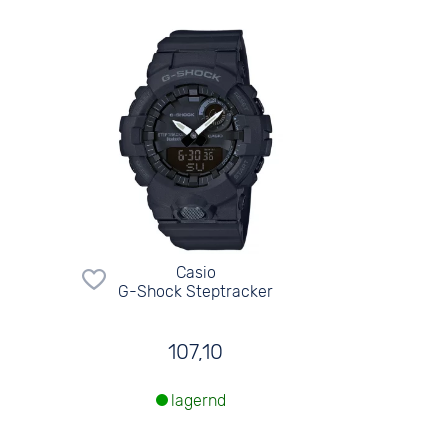
Casio
G-Shock Steptracker
107,10
lagernd