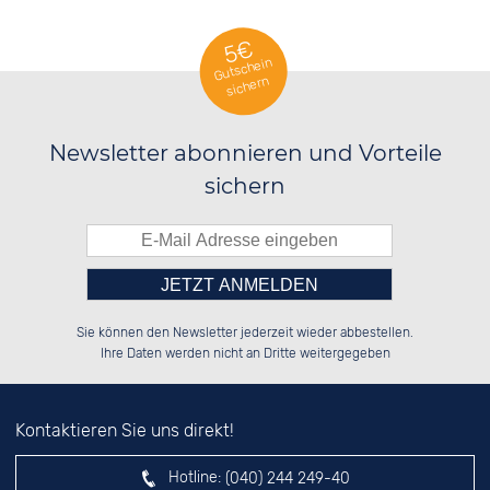
5€
Gutschein
sichern
Newsletter abonnieren und Vorteile
sichern
Bitte tragen Sie die Zahl in
██████░░██████░░██████░░██████░░

██░░██░░░░░░██░░██░░░░░░██░░██░░

Sie können den Newsletter jederzeit wieder abbestellen.
██████░░░░████░░██████░░██░░██░░

██░░██░░░░░░██░░██░░██░░██░░██░░

das nebenstehende Feld ein.
Ihre Daten werden nicht an Dritte weitergegeben
Kontaktieren Sie uns direkt!
Hotline:
(040) 244 249-40