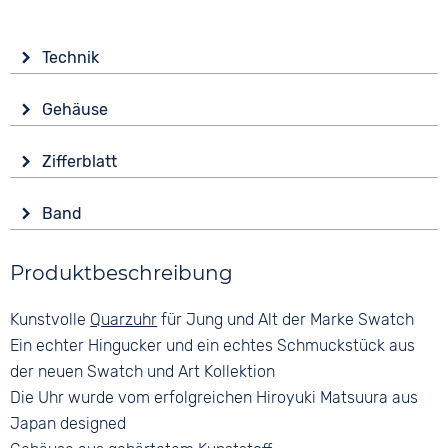
Technik
Antrieb
Gehäuse
Batterie (Quarz)
Form
Zifferblatt
Rund
Anzeige
Glas
Band
Analog
Kunststoffglas
Ziffern
Produktbeschreibung
Keine
Kunstvolle
Quarzuhr
für Jung und Alt der Marke Swatch
Ein echter Hingucker und ein echtes Schmuckstück aus
Bandschließe
der neuen Swatch und Art Kollektion
Dornschließe
Die Uhr wurde vom erfolgreichen Hiroyuki Matsuura aus
Japan designed