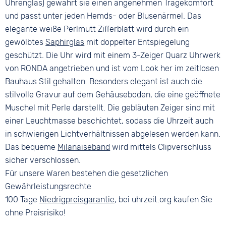
Uhrenglas) gewährt sie einen angenehmen Tragekomfort
Clipverschluss
und passt unter jeden Hemds- oder Blusenärmel. Das
elegante weiße Perlmutt Zifferblatt wird durch ein
gewölbtes
Saphirglas
mit doppelter Entspiegelung
geschützt. Die Uhr wird mit einem 3-Zeiger Quarz Uhrwerk
von RONDA angetrieben und ist vom Look her im zeitlosen
Bauhaus Stil gehalten. Besonders elegant ist auch die
stilvolle Gravur auf dem Gehäuseboden, die eine geöffnete
Muschel mit Perle darstellt. Die gebläuten Zeiger sind mit
einer Leuchtmasse beschichtet, sodass die Uhrzeit auch
in schwierigen Lichtverhältnissen abgelesen werden kann.
Das bequeme
Milanaiseband
wird mittels Clipverschluss
sicher verschlossen.
Für unsere Waren bestehen die gesetzlichen
Gewährleistungsrechte
100 Tage
Niedrigpreisgarantie
, bei uhrzeit.org kaufen Sie
ohne Preisrisiko!