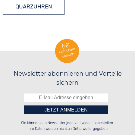
QUARZUHREN
5€
Gutschein
sichern
Newsletter abonnieren und Vorteile
sichern
Bitte tragen Sie die Zahl in
██████░░██████░░██████░░██░░░░░░

██░░░░░░██░░██░░██░░██░░██░░██░░

Sie können den Newsletter jederzeit wieder abbestellen.
██████░░██░░██░░██████░░██████░░

██░░██░░██░░██░░░░░░██░░░░░░██░░

das nebenstehende Feld ein.
Ihre Daten werden nicht an Dritte weitergegeben