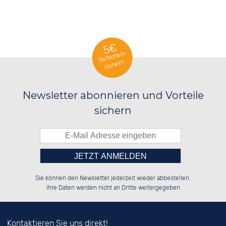
5€
Gutschein
sichern
Newsletter abonnieren und Vorteile
sichern
Bitte tragen Sie die Zahl in
██████░░██████░░██████░░██████░░

██░░░░░░░░░░██░░██░░██░░██░░██░░

Sie können den Newsletter jederzeit wieder abbestellen.
██████░░░░████░░██████░░██████░░

░░░░██░░░░░░██░░░░░░██░░██░░██░░

das nebenstehende Feld ein.
Ihre Daten werden nicht an Dritte weitergegeben
Kontaktieren Sie uns direkt!