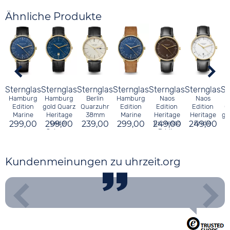
Ähnliche Produkte
Sternglas
Sternglas
Sternglas
Sternglas
Sternglas
Sternglas
St
Hamburg
Hamburg
Berlin
Hamburg
Naos
Naos
Edition
gold Quarz
Quarzuhr
Edition
Edition
Edition
Q
Marine
Heritage
38mm
Marine
Heritage
Heritage
go
299,00
299,00
Leder
239,00
299,00
249,00
Espresso
249,00
Bridle
2
Schwarz
Bridle
Kundenmeinungen zu uhrzeit.org