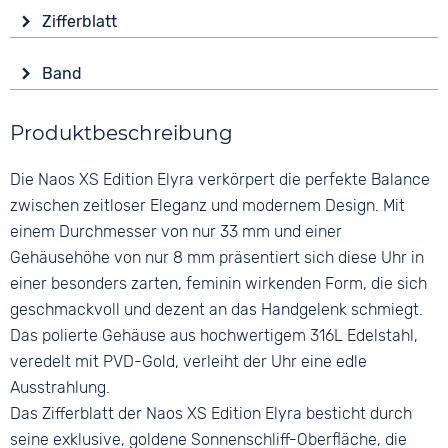
Glas
Funktionen
Zifferblatt
Saphirglas
Datumsanzeige
Anzeige
Form
Wasserdicht
Band
Analog
Rund
5 bar
Farbe
Farbe
Material
Produktbeschreibung
Schwarz
Gold
Edelstahl
Material
Ziffern
Die Naos XS Edition Elyra verkörpert die perfekte Balance
Farbe
Leder
Arabisch
Gold
zwischen zeitloser Eleganz und modernem Design. Mit
Bandschließe
einem Durchmesser von nur 33 mm und einer
Dornschließe
Gehäusehöhe von nur 8 mm präsentiert sich diese Uhr in
einer besonders zarten, feminin wirkenden Form, die sich
geschmackvoll und dezent an das Handgelenk schmiegt.
Das polierte Gehäuse aus hochwertigem 316L Edelstahl,
veredelt mit PVD-Gold, verleiht der Uhr eine edle
Ausstrahlung.
Das Zifferblatt der Naos XS Edition Elyra besticht durch
seine exklusive, goldene Sonnenschliff-Oberfläche, die