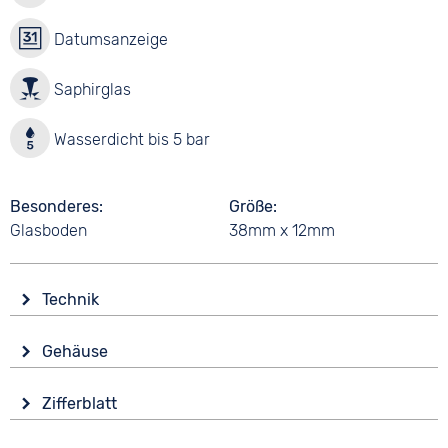
Datumsanzeige
Saphirglas
Wasserdicht bis 5 bar
Besonderes
Größe
Glasboden
38mm x 12mm
Technik
Antrieb
Gehäuse
Automatik
Glas
Funktionen
Zifferblatt
Saphirglas
Datumsanzeige
Anzeige
Form