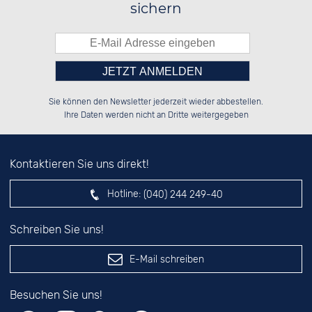
sichern
Bitte tragen Sie die Zahl in
██████░░██████░░██████░░░░░░██░░

░░░░██░░██░░██░░░░░░██░░░░████░░

Sie können den Newsletter jederzeit wieder abbestellen.
░░████░░██░░██░░░░████░░░░░░██░░

██░░░░░░██░░██░░██░░░░░░░░░░██░░

das nebenstehende Feld ein.
Ihre Daten werden nicht an Dritte weitergegeben
Kontaktieren Sie uns direkt!
Hotline:
(040) 244 249-40
Schreiben Sie uns!
E-Mail schreiben
Besuchen Sie uns!