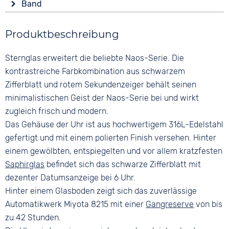
Wasserdicht
Band
Analog
Rund
5 bar
Farbe
Farbe
Material
Produktbeschreibung
Braun
Schwarz
Edelstahl
Material
Ziffern
Sternglas erweitert die beliebte Naos-Serie. Die
Farbe
Glattleder
Arabisch
Silber
kontrastreiche Farbkombination aus schwarzem
Bandschließe
Zifferblatt und rotem Sekundenzeiger behält seinen
Dornschließe
minimalistischen Geist der Naos-Serie bei und wirkt
zugleich frisch und modern.
Das Gehäuse der Uhr ist aus hochwertigem 316L-Edelstahl
gefertigt und mit einem polierten Finish versehen. Hinter
einem gewölbten, entspiegelten und vor allem kratzfesten
Saphirglas
befindet sich das schwarze Zifferblatt mit
dezenter Datumsanzeige bei 6 Uhr.
Hinter einem Glasboden zeigt sich das zuverlässige
Automatikwerk Miyota 8215 mit einer
Gangreserve
von bis
zu 42 Stunden.