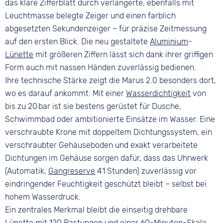
das klare Zifferblatt durch verlängerte, ebenfalls mit
Leuchtmasse belegte Zeiger und einen farblich
abgesetzten Sekundenzeiger – für präzise Zeitmessung
auf den ersten Blick. Die neu gestaltete
Aluminium
-
Lünette
mit größeren Ziffern lässt sich dank ihrer griffigen
Form auch mit nassen Händen zuverlässig bedienen.
Ihre technische Stärke zeigt die Marus 2.0 besonders dort,
wo es darauf ankommt: Mit einer
Wasserdichtigkeit
von
bis zu 20 bar ist sie bestens gerüstet für Dusche,
Schwimmbad oder ambitionierte Einsätze im Wasser. Eine
verschraubte Krone mit doppeltem Dichtungssystem, ein
verschraubter Gehäuseboden und exakt verarbeitete
Dichtungen im Gehäuse sorgen dafür, dass das Uhrwerk
(Automatik,
Gangreserve
41 Stunden) zuverlässig vor
eindringender Feuchtigkeit geschützt bleibt – selbst bei
hohem Wasserdruck.
Ein zentrales Merkmal bleibt die einseitig drehbare
Lünette
mit 120 Rastungen und einer 60-Minuten-Skala.