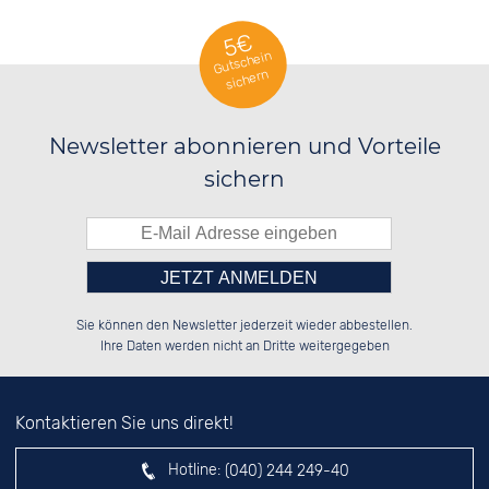
5€
Gutschein
sichern
Newsletter abonnieren und Vorteile
sichern
Bitte tragen Sie die Zahl in
██████░░██████░░██████░░██████░░

██░░░░░░░░░░██░░░░░░██░░░░░░██░░

Sie können den Newsletter jederzeit wieder abbestellen.
██████░░░░████░░░░████░░░░████░░

░░░░██░░░░░░██░░██░░░░░░░░░░██░░

das nebenstehende Feld ein.
Ihre Daten werden nicht an Dritte weitergegeben
Kontaktieren Sie uns direkt!
Hotline:
(040) 244 249-40