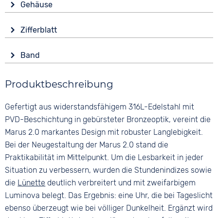
Gehäuse
Automatik
Glas
Funktionen
Zifferblatt
Saphirglas
Datumsanzeige
Anzeige
Leuchtzeiger / -ziffern
Form
Band
Analog
Rund
Wasserdicht
Farbe
Farbe
10 bar
Material
Produktbeschreibung
Grün
Grün
Metall
Material
Ziffern
Gefertigt aus widerstandsfähigem 316L-Edelstahl mit
Farbe
Textil
Keine
Bronze
PVD-Beschichtung in gebürsteter Bronzeoptik, vereint die
Bandschließe
Marus 2.0 markantes Design mit robuster Langlebigkeit.
Dornschließe
Bei der Neugestaltung der Marus 2.0 stand die
Praktikabilität im Mittelpunkt. Um die Lesbarkeit in jeder
Situation zu verbessern, wurden die Stundenindizes sowie
die
Lünette
deutlich verbreitert und mit zweifarbigem
Luminova belegt. Das Ergebnis: eine Uhr, die bei Tageslicht
ebenso überzeugt wie bei völliger Dunkelheit. Ergänzt wird