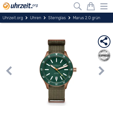
Uhrzeit.org
Uhren
Sternglas
Marus 2.0 grün