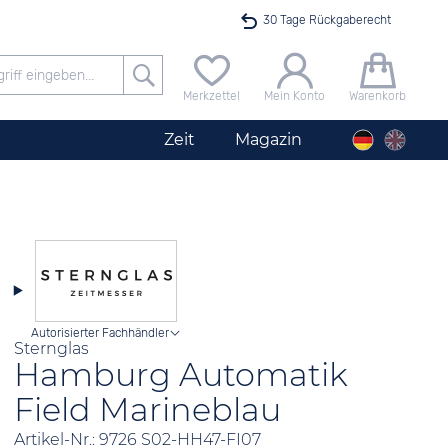
30 Tage Rückgaberecht
Versandkostenfrei ab 40 €
Merkzettel
Mein Konto
Warenkorb
24h Expresslieferung
Zeit
Magazin
100 Tage Niedrigpreisgarantie
Herrenuhr City Silber
Angebot nur heute bis 24 Uhr verfügbar
Autorisierter Fachhändler
Sternglas
Hamburg Automatik
Field Marineblau
Artikel-Nr.: 9726 S02-HH47-FI07