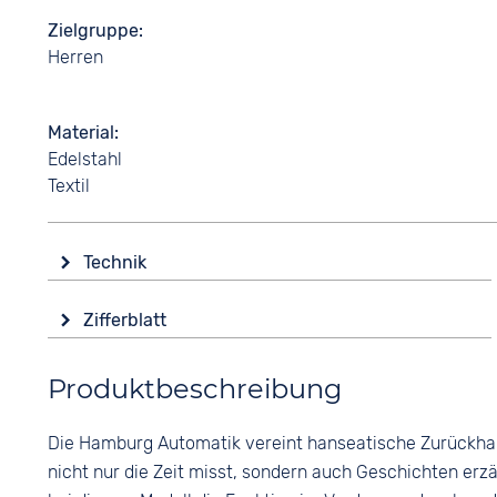
Zielgruppe
Herren
Material
Edelstahl
Textil
Technik
Antrieb
Zifferblatt
Automatik
Anzeige
Funktionen
Produktbeschreibung
Analog
Datumsanzeige
Leuchtzeiger / -ziffern
Farbe
Die Hamburg Automatik vereint hanseatische Zurückhalt
Silber
Wasserdicht
nicht nur die Zeit misst, sondern auch Geschichten erzä
5 bar
Ziffern