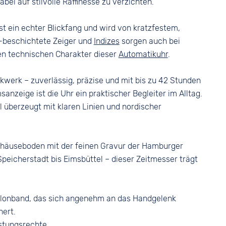
Farbe
bei auf stilvolle Raffinesse zu verzichten.
Dornschließe
Silber
 ist ein echter Blickfang und wird von kratzfestem,
-beschichtete Zeiger und
Indizes
sorgen auch bei
den technischen Charakter dieser
Automatikuhr
.
werk – zuverlässig, präzise und mit bis zu 42 Stunden
anzeige ist die Uhr ein praktischer Begleiter im Alltag.
überzeugt mit klaren Linien und nordischer
Gehäuseboden mit der feinen Gravur der Hamburger
Speicherstadt bis Eimsbüttel – dieser Zeitmesser trägt
ylonband, das sich angenehm an das Handgelenk
hert.
stungsrechte