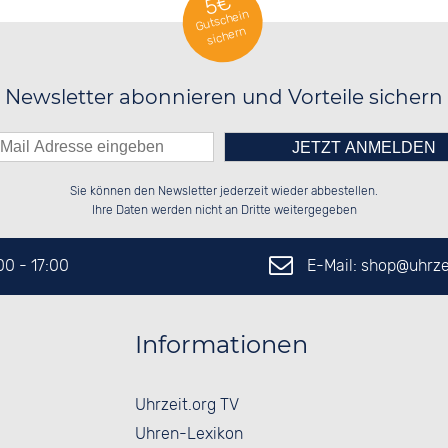
5€
Gutschein
sichern
Newsletter abonnieren und Vorteile sichern
Bitte tragen Sie die Zahl in
██████░░██████░░██████░░██████░░

██░░██░░██░░██░░██░░██░░░░░░██░░

Sie können den Newsletter jederzeit wieder abbestellen.
██████░░██████░░██████░░░░████░░

░░░░██░░██░░██░░░░░░██░░░░░░██░░

das nebenstehende Feld ein.
Ihre Daten werden nicht an Dritte weitergegeben
E-Mail: shop@
uhrze
:00 - 17:00
Informationen
Uhrzeit.org TV
Uhren-Lexikon