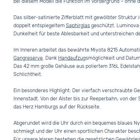
bei diesem Modell die Funktion im Vordergrund – ohne da
Arabisch
Das silber-satinierte Zifferblatt mit gewölbter Struktur
doppelt entspiegeltem
Saphirglas
geschützt. Luminova
Dunkelheit für beste Ablesbarkeit und unterstreichen 
Im Inneren arbeitet das bewährte Miyota 8215 Automatik
Gangreserve
. Dank
Handaufzug
smöglichkeit und Datums
Das 42 mm große Gehäuse aus poliertem 316L Edelstahl 
Schlichtheit.
Ein besonderes Highlight: Der vierfach verschraubte 
Innenstadt. Von der Alster bis zur Reeperbahn, von der 
das Herz Hamburgs auf der Rückseite.
Abgerundet wird die Uhr durch ein bequemes blaues N
schmiegt und der Uhr einen sportlichen Charakter besc
Für unsere Waren bestehen die gesetzlichen Gewährlei