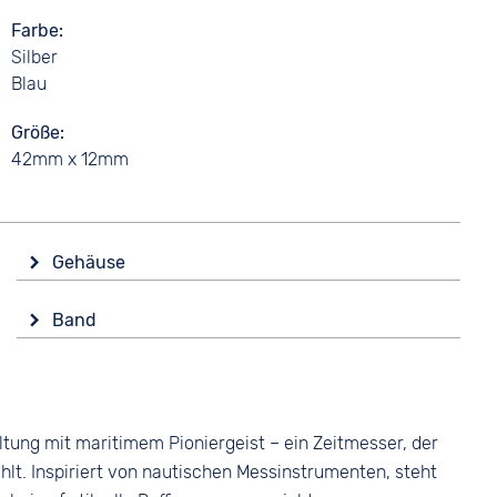
Farbe
Silber
Blau
Größe
42mm x 12mm
Gehäuse
Glas
Band
Saphirglas
Farbe
Form
Blau
Rund
Material
Material
ung mit maritimem Pioniergeist – ein Zeitmesser, der
Textil
Edelstahl
hlt. Inspiriert von nautischen Messinstrumenten, steht
Bandschließe