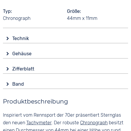
Typ
Größe
Chronograph
44mm x 11mm
Technik
Antrieb
Gehäuse
Batterie (Quarz)
Glas
Funktionen
Zifferblatt
Saphirglas
Datumsanzeige
Anzeige
Leuchtzeiger / -ziffern
Form
Band
Analog
Stoppuhr
Rund
Farbe
Farbe
Wasserdicht
Material
Produktbeschreibung
Braun
Blau
10 bar
Edelstahl
Material
Ziffern
Inspiriert vom Rennsport der 70er präsentiert Sternglas
Farbe
Leder
Arabisch
Silber
den neuen
Tachymeter
. Der robuste
Chronograph
besitzt
Bandschließe
einen Durchmesser von 44mm bei einer Höhe von rund