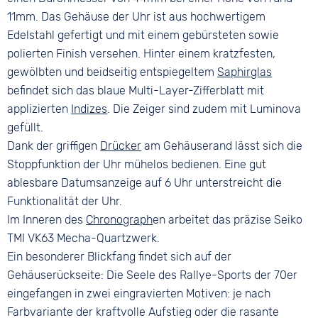
Dornschließe
11mm. Das Gehäuse der Uhr ist aus hochwertigem
Edelstahl gefertigt und mit einem gebürsteten sowie
polierten Finish versehen. Hinter einem kratzfesten,
gewölbten und beidseitig entspiegeltem
Saphirglas
befindet sich das blaue Multi-Layer-Zifferblatt mit
applizierten
Indizes
. Die Zeiger sind zudem mit Luminova
gefüllt.
Dank der griffigen
Drücker
am Gehäuserand lässt sich die
Stoppfunktion der Uhr mühelos bedienen. Eine gut
ablesbare Datumsanzeige auf 6 Uhr unterstreicht die
Funktionalität der Uhr.
Im Inneren des
Chronograph
en arbeitet das präzise Seiko
TMI VK63 Mecha-Quartzwerk.
Ein besonderer Blickfang findet sich auf der
Gehäuserückseite: Die Seele des Rallye-Sports der 70er
eingefangen in zwei eingravierten Motiven: je nach
Farbvariante der kraftvolle Aufstieg oder die rasante