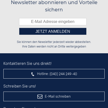
Newsletter abonnieren und Vorteile
sichern
Bitte tragen Sie die Zahl in
██░░░░░░██████░░██░░░░░░██████░░

██░░██░░██░░██░░██░░██░░░░░░██░░

Sie können den Newsletter jederzeit wieder abbestellen.
██████░░██████░░██████░░░░████░░

░░░░██░░██░░██░░░░░░██░░██░░░░░░

das nebenstehende Feld ein.
Ihre Daten werden nicht an Dritte weitergegeben
Kontaktieren Sie uns direkt!
Hotline:
(040) 244 249-40
Schreiben Sie uns!
E-Mail schreiben