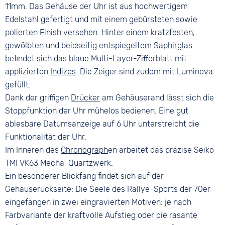
Bandschließe
11mm. Das Gehäuse der Uhr ist aus hochwertigem
Dornschließe
Edelstahl gefertigt und mit einem gebürsteten sowie
polierten Finish versehen. Hinter einem kratzfesten,
gewölbten und beidseitig entspiegeltem
Saphirglas
befindet sich das blaue Multi-Layer-Zifferblatt mit
applizierten
Indizes
. Die Zeiger sind zudem mit Luminova
gefüllt.
Dank der griffigen
Drücker
am Gehäuserand lässt sich die
Stoppfunktion der Uhr mühelos bedienen. Eine gut
ablesbare Datumsanzeige auf 6 Uhr unterstreicht die
Funktionalität der Uhr.
Im Inneren des
Chronograph
en arbeitet das präzise Seiko
TMI VK63 Mecha-Quartzwerk.
Ein besonderer Blickfang findet sich auf der
Gehäuserückseite: Die Seele des Rallye-Sports der 70er
eingefangen in zwei eingravierten Motiven: je nach
Farbvariante der kraftvolle Aufstieg oder die rasante