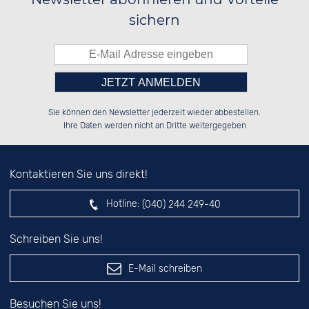
sichern
Bitte tragen Sie die Zahl in
██████░░██████░░██████░░██████░░

██░░░░░░██░░██░░██░░░░░░░░░░██░░

Sie können den Newsletter jederzeit wieder abbestellen.
██████░░██████░░██████░░░░████░░

░░░░██░░░░░░██░░██░░██░░░░░░██░░

das nebenstehende Feld ein.
Ihre Daten werden nicht an Dritte weitergegeben
Kontaktieren Sie uns direkt!
Hotline:
(040) 244 249-40
Schreiben Sie uns!
E-Mail schreiben
Besuchen Sie uns!