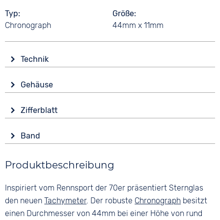
Typ
Größe
Chronograph
44mm x 11mm
Technik
Antrieb
Gehäuse
Batterie (Quarz)
Glas
Funktionen
Zifferblatt
Saphirglas
Datumsanzeige
Anzeige
Leuchtzeiger / -ziffern
Form
Band
Analog
Stoppuhr
Rund
Farbe
Farbe
Wasserdicht
Material
Produktbeschreibung
Blau
Blau
10 bar
Edelstahl
Material
Ziffern
Inspiriert vom Rennsport der 70er präsentiert Sternglas
Farbe
Kunststoff
Arabisch
Silber
den neuen
Tachymeter
. Der robuste
Chronograph
besitzt
Kautschuk
einen Durchmesser von 44mm bei einer Höhe von rund