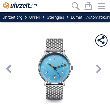
Uhrzeit.org
Uhren
Sternglas
Lumatik Automatikuh