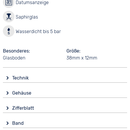
Datumsanzeige
Saphirglas
Wasserdicht bis 5 bar
Besonderes
Größe
Glasboden
38mm x 12mm
Technik
Antrieb
Gehäuse
Automatik
Glas
Funktionen
Zifferblatt
Saphirglas
Datumsanzeige
Anzeige
Leuchtzeiger / -ziffern
Form
Band
Analog
Rund
Wasserdicht