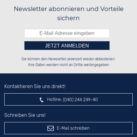
Newsletter abonnieren und Vorteile
sichern
Bitte tragen Sie die Zahl in
██████░░██░░░░░░██████░░██████░░

██░░░░░░██░░██░░██░░██░░██░░░░░░

Sie können den Newsletter jederzeit wieder abbestellen.
██████░░██████░░██░░██░░██████░░

██░░██░░░░░░██░░██░░██░░██░░██░░

das nebenstehende Feld ein.
Ihre Daten werden nicht an Dritte weitergegeben
Kontaktieren Sie uns direkt!
Hotline:
(040) 244 249-40
Schreiben Sie uns!
E-Mail schreiben