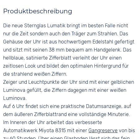
Farbe
Farbe
5 bar
Material
Produktbeschreibung
Silber
Blau
Edelstahl
Material
Ziffern
Die neue Sternglas Lumatik bringt im besten Falle nicht
Farbe
Edelstahl
Arabisch
Silber
nur die Zeit sondern auch den Träger zum Strahlen. Das
Bandschließe
Gehäuse der Uhr ist aus hochwertigem Edelstahl gefertigt
Clipverschluss
und sitzt mit seinen 38 mm bequem am Handgelenk. Das
hellblaue, satinierte Zifferblatt verleiht der Uhr einen
zeitlosen Look und bildet den optimalen Hintergrund für
die strahlend weißen Ziffern.
Zeiger und Leuchtpunkte der Uhr sind mit einer gelblichen
Luminova gefüllt, die Ziffern dagegen mit einer weißen
Luminova.
Auf 6 Uhr findet sich eine praktische Datumsanzeige, auf
dem äußeren Zifferblattrand eine vollständige Minuterie.
Im Inneren der Uhr arbeitet das verbesserte
Automatikwerk Miyota 8315 mit einer
Gangreserve
von bis
zu 60 Stunden. Über einen Glasboden lässt sich das fein