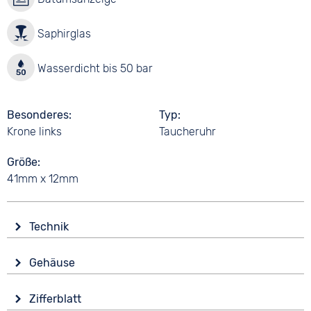
Saphirglas
Wasserdicht bis 50 bar
Besonderes
Typ
Krone links
Taucheruhr
Größe
41mm x 12mm
Technik
Antrieb
Gehäuse
Automatik
Glas
Funktionen
Zifferblatt
Saphirglas
Datumsanzeige