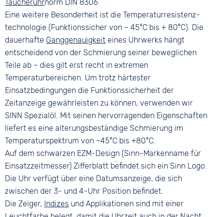
Taucheruhr
norm DIN 8306
Eine weitere Besonderheit ist die Temperaturresistenz­
technologie (Funktionssicher von – 45°C bis + 80°C). Die
dauerhafte
Ganggenauigkeit
eines Uhrwerks hängt
entscheidend von der Schmierung seiner beweglichen
Teile ab – dies gilt erst recht in extremen
Temperaturbereichen. Um trotz härtester
Einsatzbedingungen die Funktionssicherheit der
Zeitanzeige gewährleisten zu können, verwenden wir
SINN Spezialöl. Mit seinen hervorragenden Eigenschaften
liefert es eine alterungsbeständige Schmierung im
Temperaturspektrum von –45°C bis +80°C.
Auf dem schwarzen EZM-Design (Sinn-Markenname für
Einsatzzeitmesser) Zifferblatt befindet sich ein Sinn Logo.
Die Uhr verfügt über eine Datumsanzeige, die sich
zwischen der 3- und 4-Uhr Position befindet.
Die Zeiger,
Indizes
und Applikationen sind mit einer
Leuchtfarbe belegt, damit die Uhrzeit auch in der Nacht