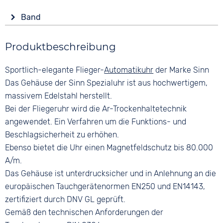
Anzeige
Leuchtzeiger / -ziffern
Form
Band
Analog
Rund
Wasserdicht
Farbe
Farbe
50 bar
Material
Produktbeschreibung
Silber
Schwarz
Edelstahl
Material
Ziffern
Sportlich-elegante Flieger-
Automatikuhr
der Marke Sinn
Farbe
Edelstahl
Arabisch
Silber
Das Gehäuse der Sinn Spezialuhr ist aus hochwertigem,
Bandschließe
massivem Edelstahl herstellt.
Faltschließe
Bei der Fliegeruhr wird die Ar-Trockenhaltetechnik
angewendet. Ein Verfahren um die Funktions- und
Beschlagsicherheit zu erhöhen.
Ebenso bietet die Uhr einen Magnetfeldschutz bis 80.000
A/m.
Das Gehäuse ist unterdrucksicher und in Anlehnung an die
europäischen Tauchgerätenormen EN250 und EN14143,
zertifiziert durch DNV GL geprüft.
Gemäß den technischen Anforderungen der