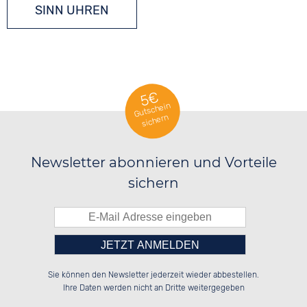
SINN UHREN
5€
Gutschein
sichern
Newsletter abonnieren und Vorteile
sichern
Bitte tragen Sie die Zahl in
██████░░██████░░██████░░██████░░

██░░░░░░██░░██░░░░░░██░░░░░░██░░

Sie können den Newsletter jederzeit wieder abbestellen.
██████░░██░░██░░░░████░░░░████░░

░░░░██░░██░░██░░░░░░██░░░░░░██░░

das nebenstehende Feld ein.
Ihre Daten werden nicht an Dritte weitergegeben