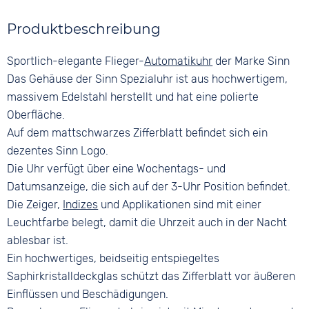
Farbe
Farbe
Wasserdicht
Material
Produktbeschreibung
Silber
Schwarz
20 bar
Edelstahl
Material
Ziffern
Sportlich-elegante Flieger-
Automatikuhr
der Marke Sinn
Farbe
Edelstahl
Keine
Silber
Das Gehäuse der Sinn Spezialuhr ist aus hochwertigem,
Bandschließe
massivem Edelstahl herstellt und hat eine polierte
Faltschließe
Oberfläche.
Auf dem mattschwarzes Zifferblatt befindet sich ein
dezentes Sinn Logo.
Die Uhr verfügt über eine Wochentags- und
Datumsanzeige, die sich auf der 3-Uhr Position befindet.
Die Zeiger,
Indizes
und Applikationen sind mit einer
Leuchtfarbe belegt, damit die Uhrzeit auch in der Nacht
ablesbar ist.
Ein hochwertiges, beidseitig entspiegeltes
Saphirkristalldeckglas schützt das Zifferblatt vor äußeren
Einflüssen und Beschädigungen.