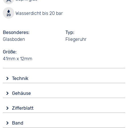
Wasserdicht bis 20 bar
Besonderes
Typ
Glasboden
Fliegeruhr
Größe
41mm x 12mm
Technik
Antrieb
Gehäuse
Automatik
Glas
Funktionen
Zifferblatt
Saphirglas
Datumsanzeige
Anzeige
Leuchtzeiger / -ziffern
Form
Band
Analog
Wochentagsanzeige
Rund