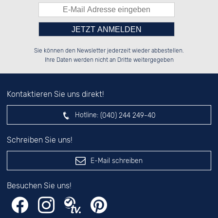
Bitte tragen Sie die Zahl in
██████░░██████░░██████░░██████░░

██░░░░░░██░░░░░░░░░░██░░██░░░░░░

Sie können den Newsletter jederzeit wieder abbestellen.
██████░░██████░░░░████░░██████░░

██░░██░░██░░██░░██░░░░░░██░░██░░

das nebenstehende Feld ein.
Ihre Daten werden nicht an Dritte weitergegeben
Kontaktieren Sie uns direkt!
Hotline:
(040) 244 249-40
Schreiben Sie uns!
E-Mail schreiben
Besuchen Sie uns!