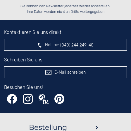
Bitte tragen Sie die Zahl in
██████░░██████░░██████░░██░░░░░░

░░░░██░░██░░██░░██░░██░░██░░██░░

Sie können den Newsletter jederzeit wieder abbestellen.
░░████░░██████░░██████░░██████░░

░░░░██░░██░░██░░░░░░██░░░░░░██░░

das nebenstehende Feld ein.
Ihre Daten werden nicht an Dritte weitergegeben
Kontaktieren Sie uns direkt!
Hotline:
(040) 244 249-40
Schreiben Sie uns!
E-Mail schreiben
Besuchen Sie uns!
Bestellung