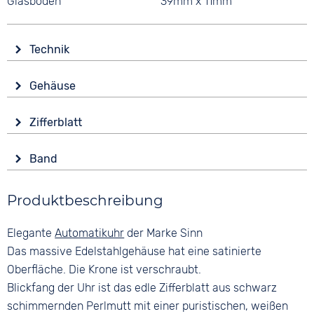
Glasboden
39mm x 11mm
Technik
Antrieb
Gehäuse
Automatik
Glas
Funktionen
Zifferblatt
Saphirglas
Leuchtzeiger / -ziffern
Anzeige
Form
Wasserdicht
Band
Analog
Rund
20 bar
Farbe
Farbe
Material
Produktbeschreibung
Anthrazit
Anthrazit
Edelstahl
Perlmutt
Material
Elegante
Automatikuhr
der Marke Sinn
Farbe
Glattleder
Ziffern
Silber
Das massive Edelstahlgehäuse hat eine satinierte
Keine
Bandschließe
Oberfläche. Die Krone ist verschraubt.
Dornschließe
Blickfang der Uhr ist das edle Zifferblatt aus schwarz
schimmernden Perlmutt mit einer puristischen, weißen