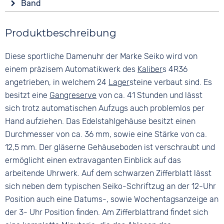
Band
Kunststoffglas
Datumsanzeige
Farbe
Leuchtzeiger / -ziffern
Form
Produktbeschreibung
Silber
Wochentagsanzeige
Rund
Material
Wasserdicht
Material
Diese sportliche Damenuhr der Marke Seiko wird von
Edelstahl
10 bar
Edelstahl
einem präzisem Automatikwerk des
Kaliber
s 4R36
Bandschließe
angetrieben, in welchem 24
Lager
steine verbaut sind. Es
Farbe
Faltschließe
Silber
besitzt eine
Gangreserve
von ca. 41 Stunden und lässt
sich trotz automatischen Aufzugs auch problemlos per
Hand aufziehen. Das Edelstahlgehäuse besitzt einen
Durchmesser von ca. 36 mm, sowie eine Stärke von ca.
12,5 mm. Der gläserne Gehäuseboden ist verschraubt und
ermöglicht einen extravaganten Einblick auf das
arbeitende Uhrwerk. Auf dem schwarzen Zifferblatt lässt
sich neben dem typischen Seiko-Schriftzug an der 12-Uhr
Position auch eine Datums-, sowie Wochentagsanzeige an
der 3- Uhr Position finden. Am Zifferblattrand findet sich