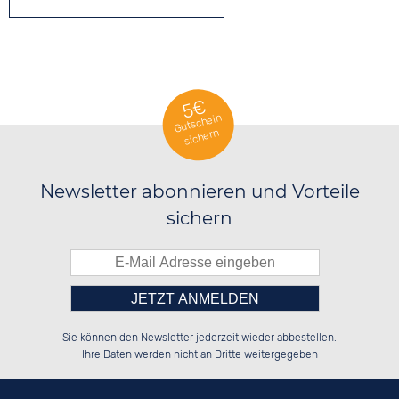
5€
Gutschein
sichern
Newsletter abonnieren und Vorteile
sichern
Bitte tragen Sie die Zahl in
░░░░██░░██████░░░░░░██░░██████░░

░░████░░██░░░░░░░░████░░░░░░██░░

Sie können den Newsletter jederzeit wieder abbestellen.
░░░░██░░██████░░░░░░██░░░░████░░

░░░░██░░░░░░██░░░░░░██░░░░░░██░░

das nebenstehende Feld ein.
Ihre Daten werden nicht an Dritte weitergegeben