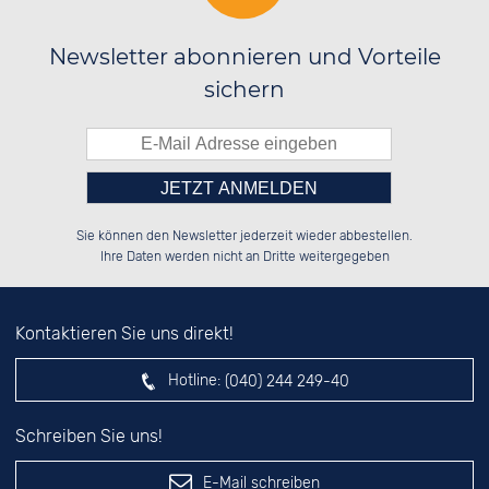
Newsletter abonnieren und Vorteile
sichern
Bitte tragen Sie die Zahl in
██████░░██████░░██████░░░░░░██░░

░░░░██░░░░░░██░░██░░██░░░░████░░

Sie können den Newsletter jederzeit wieder abbestellen.
░░████░░░░████░░██████░░░░░░██░░

░░░░██░░░░░░██░░██░░██░░░░░░██░░

das nebenstehende Feld ein.
Ihre Daten werden nicht an Dritte weitergegeben
Kontaktieren Sie uns direkt!
Hotline:
(040) 244 249-40
Schreiben Sie uns!
E-Mail schreiben