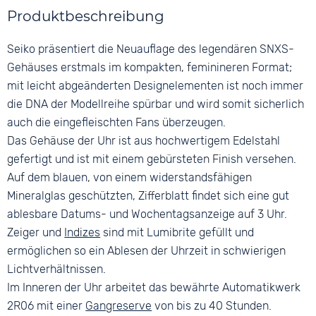
Farbe
Farbe
5 bar
Farbe
Produktbeschreibung
Silber
Blau
Silber
Material
Ziffern
Seiko präsentiert die Neuauflage des legendären SNXS-
Edelstahl
Keine
Gehäuses erstmals im kompakten, feminineren Format;
Bandschließe
mit leicht abgeänderten Designelementen ist noch immer
Faltschließe
die DNA der Modellreihe spürbar und wird somit sicherlich
auch die eingefleischten Fans überzeugen.
Das Gehäuse der Uhr ist aus hochwertigem Edelstahl
gefertigt und ist mit einem gebürsteten Finish versehen.
Auf dem blauen, von einem widerstandsfähigen
Mineralglas geschützten, Zifferblatt findet sich eine gut
ablesbare Datums- und Wochentagsanzeige auf 3 Uhr.
Zeiger und
Indizes
sind mit Lumibrite gefüllt und
ermöglichen so ein Ablesen der Uhrzeit in schwierigen
Lichtverhältnissen.
Im Inneren der Uhr arbeitet das bewährte Automatikwerk
2R06 mit einer
Gangreserve
von bis zu 40 Stunden.