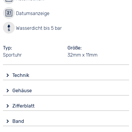
Datumsanzeige
Wasserdicht bis 5 bar
Typ
Größe
Sportuhr
32mm x 11mm
Technik
Antrieb
Gehäuse
Automatik
Form
Funktionen
Zifferblatt
Tonneau/Oval
Datumsanzeige
Anzeige
Wochentagsanzeige
Material
Band
Analog
Edelstahl
Wasserdicht