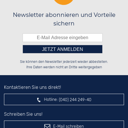
Newsletter abonnieren und Vorteile
sichern
Bitte tragen Sie die Zahl in
██████░░██░░░░░░██████░░██████░░

░░░░██░░██░░██░░░░░░██░░██░░██░░

Sie können den Newsletter jederzeit wieder abbestellen.
░░████░░██████░░░░████░░██████░░

░░░░██░░░░░░██░░██░░░░░░██░░██░░

das nebenstehende Feld ein.
Ihre Daten werden nicht an Dritte weitergegeben
Kontaktieren Sie uns direkt!
Hotline:
(040) 244 249-40
Schreiben Sie uns!
E-Mail schreiben