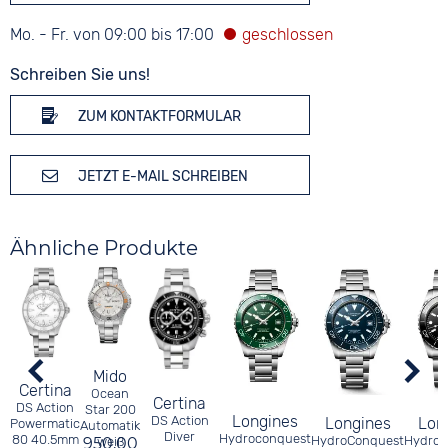
Mo. - Fr. von 09:00 bis 17:00
Schreiben Sie uns!
ZUM KONTAKTFORMULAR
JETZT E-MAIL SCHREIBEN
Ähnliche Produkte
Mido
Certina
Ocean
Certina
DS Action
Star 200
Longines
DS Action
Longines
Lon
Powermatic
Automatik
Diver
Hydroconquest
80 40.5mm
HydroConquest
HydroC
950,00
weiß