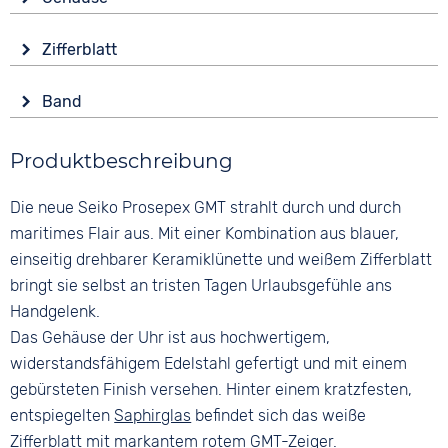
Automatik
Glas
Funktionen
Zifferblatt
Saphirglas
Datumsanzeige
Anzeige
Leuchtzeiger / -ziffern
Form
Band
Analog
Zeitzonen / Weltzeit
Rund
Farbe
Farbe
Wasserdicht
Material
Produktbeschreibung
Silber
Weiß
30 bar
Edelstahl
Material
Ziffern
Die neue Seiko Prosepex GMT strahlt durch und durch
Farbe
Edelstahl
Keine
Silber
maritimes Flair aus. Mit einer Kombination aus blauer,
Bandschließe
einseitig drehbarer Keramiklünette und weißem Zifferblatt
Faltschließe
bringt sie selbst an tristen Tagen Urlaubsgefühle ans
Handgelenk.
Das Gehäuse der Uhr ist aus hochwertigem,
widerstandsfähigem Edelstahl gefertigt und mit einem
gebürsteten Finish versehen. Hinter einem kratzfesten,
entspiegelten
Saphirglas
befindet sich das weiße
Zifferblatt mit markantem rotem GMT-Zeiger.