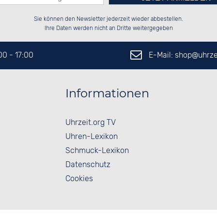
Bitte tragen Sie die Zahl in
██████░░██████░░██████░░██████░░

░░░░██░░██░░██░░██░░██░░██░░░░░░

Sie können den Newsletter jederzeit wieder abbestellen.
░░████░░██████░░██████░░██████░░

██░░░░░░██░░██░░██░░██░░██░░██░░

das nebenstehende Feld ein.
Ihre Daten werden nicht an Dritte weitergegeben
E-Mail: shop@
uhrze
:00 - 17:00
Informationen
Uhrzeit.org TV
Uhren-Lexikon
Schmuck-Lexikon
Datenschutz
Cookies