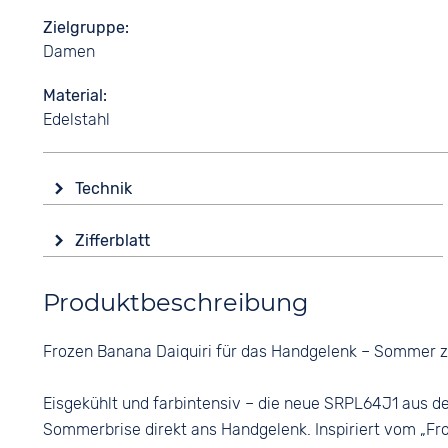
Zielgruppe
Damen
Material
Edelstahl
Technik
Antrieb
Zifferblatt
Automatik
Anzeige
Funktionen
Produktbeschreibung
Analog
Datumsanzeige
Farbe
Wasserdicht
Frozen Banana Daiquiri für das Handgelenk – Sommer
Gold
5 bar
Ziffern
Eisgekühlt und farbintensiv – die neue SRPL64J1 aus der
Keine
Sommerbrise direkt ans Handgelenk. Inspiriert vom „Fro