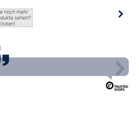
ie noch mehr
odukte sehen?
klicken!
g