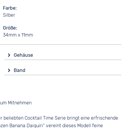
Farbe
Silber
Größe
34mm x 11mm
Gehäuse
Glas
Band
Mineralglas
Farbe
Form
Silber
Rund
Gold
Material
Bicolor
 zum Mitnehmen
Edelstahl
Material
Farbe
 beliebten Cocktail Time Serie bringt eine erfrischende
Edelstahl
Silber
zen Banana Daiquiri“ vereint dieses Modell feine
Bandschließe