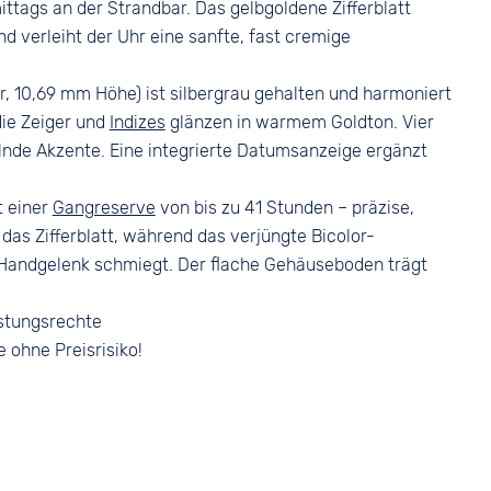
tags an der Strandbar. Das gelbgoldene Zifferblatt
Faltschließe
nd verleiht der Uhr eine sanfte, fast cremige
 10,69 mm Höhe) ist silbergrau gehalten und harmoniert
ie Zeiger und
Indizes
glänzen in warmem Goldton. Vier
elnde Akzente. Eine integrierte Datumsanzeige ergänzt
 einer
Gangreserve
von bis zu 41 Stunden – präzise,
das Zifferblatt, während das verjüngte Bicolor-
andgelenk schmiegt. Der flache Gehäuseboden trägt
stungsrechte
e ohne Preisrisiko!