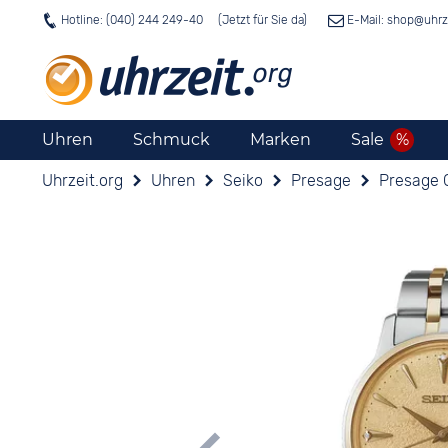
Hotline: (040) 244 249-40
E-Mail: shop@
uhrz
Uhren
Schmuck
Marken
Sale
Uhrzeit.org
Uhren
Seiko
Presage
Presage 