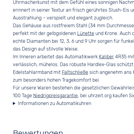
Uhrmacherkunst mit dem Gefühl eines sonnigen Nachmit
erinnert in seiner Textur an frisch gerührtes Slush-Eis u
Ausstrahlung – verspielt und elegant zugleich.
Das Gehäuse aus rostfreiem Stahl (34 mm Durchmesser,
perfekt mit der gelbgoldenen
Lünette
und Krone. Auch d
echte Diamanten bei 12, 3, 6 und 9 Uhr sorgen für funk
das Design auf stilvolle Weise.
Im Inneren arbeitet das Automatikwerk
Kaliber
4R35 mit
verlässlich, mühelos. Das robuste Hardlex-Glas schützt 
Edelstahlarmband mit
Faltschließe
sich angenehm ans H
zum besonders hohen Tragekomfort bei.
Für unsere Waren bestehen die gesetzlichen Gewährlei
100 Tage
Niedrigpreisgarantie
, bei uhrzeit.org kaufen Si
Informationen zu Automatikuhren
Bewertungen