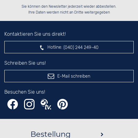
Bitte tragen Sie die Zahl in
██████░░██████░░██████░░██████░░

░░░░██░░██░░██░░██░░░░░░██░░██░░

Sie können den Newsletter jederzeit wieder abbestellen.
░░████░░██░░██░░██████░░██████░░

░░░░██░░██░░██░░██░░██░░██░░██░░

das nebenstehende Feld ein.
Ihre Daten werden nicht an Dritte weitergegeben
Kontaktieren Sie uns direkt!
Hotline:
(040) 244 249-40
Schreiben Sie uns!
E-Mail schreiben
Besuchen Sie uns!
Bestellung