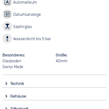
Automatikuhr
Datumsanzeige
Saphirglas
Wasserdicht bis 5 bar
Besonderes
Größe
Glasboden
40mm
Swiss Made
Technik
Antrieb
Gehäuse
Automatik
Glas
Funktionen
Zifferblatt