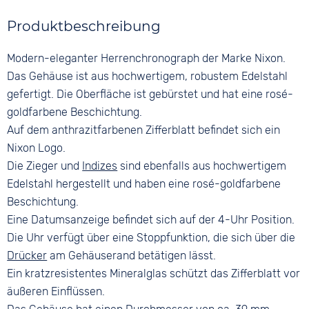
Stoppuhr
Material
Farbe
Datumsanzeige
Glas
Produktbeschreibung
Glattleder
Anthrazit
Mineralglas
Farbe
Ziffern
Modern-eleganter Herrenchronograph der Marke Nixon.
Farbe
Braun
Keine
Roségold
Das Gehäuse ist aus hochwertigem, robustem Edelstahl
Bandschließe
gefertigt. Die Oberfläche ist gebürstet und hat eine rosé-
Dornschließe
goldfarbene Beschichtung.
Auf dem anthrazitfarbenen Zifferblatt befindet sich ein
Nixon Logo.
Die Zieger und
Indizes
sind ebenfalls aus hochwertigem
Edelstahl hergestellt und haben eine rosé-goldfarbene
Beschichtung.
Eine Datumsanzeige befindet sich auf der 4-Uhr Position.
Die Uhr verfügt über eine Stoppfunktion, die sich über die
Drücker
am Gehäuserand betätigen lässt.
Ein kratzresistentes Mineralglas schützt das Zifferblatt vor
äußeren Einflüssen.