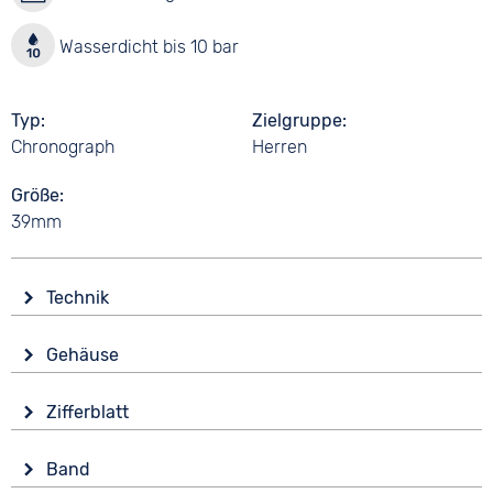
Wasserdicht bis 10 bar
Typ
Zielgruppe
Chronograph
Herren
Größe
39mm
Technik
Antrieb
Gehäuse
Batterie (Quarz)
Material
Wasserdicht
Zifferblatt
Edelstahl
10 bar
Anzeige
Form
Funktionen
Band
Analog
Rund