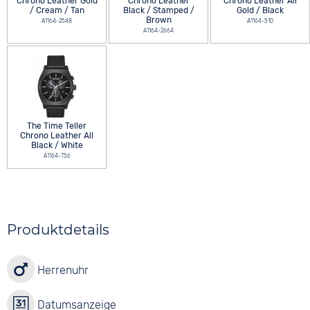
Chrono Leather Gold
Chrono Leather
Chrono Leather All
/ Cream / Tan
Black / Stamped /
Gold / Black
Brown
A1164-2548
A1164-510
A1164-2664
The Time Teller
Chrono Leather All
Black / White
A1164-756
Produktdetails
Herrenuhr
Datumsanzeige