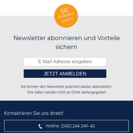
5€
Gutschein
sichern
Newsletter abonnieren und Vorteile
sichern
Bitte tragen Sie die Zahl in
██████░░██████░░██████░░██████░░

░░░░██░░██░░██░░██░░░░░░██░░██░░

Sie können den Newsletter jederzeit wieder abbestellen.
░░████░░██████░░██████░░██████░░

░░░░██░░██░░██░░██░░██░░██░░██░░

das nebenstehende Feld ein.
Ihre Daten werden nicht an Dritte weitergegeben
Kontaktieren Sie uns direkt!
Hotline:
(040) 244 249-40