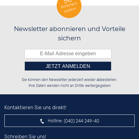
5€
Gutschein
sichern
Newsletter abonnieren und Vorteile
sichern
Bitte tragen Sie die Zahl in
██████░░██████░░██████░░░░░░██░░

░░░░██░░██░░██░░██░░██░░░░████░░

Sie können den Newsletter jederzeit wieder abbestellen.
░░████░░██████░░██████░░░░░░██░░

░░░░██░░██░░██░░██░░██░░░░░░██░░

das nebenstehende Feld ein.
Ihre Daten werden nicht an Dritte weitergegeben
Kontaktieren Sie uns direkt!
Hotline:
(040) 244 249-40
Schreiben Sie uns!