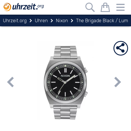
Uhrzeit.org
Uhren
Nixon
The Brigade Black / Lum