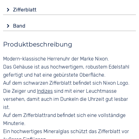
Material
Wasserdicht
Zifferblatt
Edelstahl
10 bar
Anzeige
Form
Funktionen
Band
Analog
Rund
Leuchtzeiger / -ziffern
Material
Farbe
Glas
Produktbeschreibung
Edelstahl
Schwarz
Mineralglas
Farbe
Ziffern
Modern-klassische Herrenuhr der Marke Nixon.
Farbe
Silber
Keine
Silber
Das Gehäuse ist aus hochwertigem, robustem Edelstahl
Bandschließe
gefertigt und hat eine gebürstete Oberfläche.
Faltschließe
Auf dem schwarzen Zifferblatt befindet sich Nixon Logo.
Die Zeiger und
Indizes
sind mit einer Leuchtmasse
versehen, damit auch im Dunkeln die Uhrzeit gut lesbar
ist.
Auf dem Zifferblattrand befindet sich eine vollständige
Minuterie.
Ein hochwertiges Mineralglas schützt das Zifferblatt vor