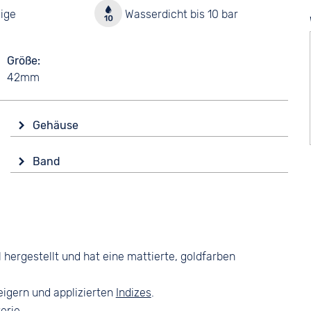
ige
Wasserdicht bis 10 bar
Größe
42mm
Gehäuse
Material
Band
Edelstahl
Material
Form
Edelstahl
Rund
Farbe
Glas
Gold
Mineralglas
hergestellt und hat eine mattierte, goldfarben
Bandschließe
Farbe
Faltschließe
Gold
eigern und applizierten
Indizes
.
erie.