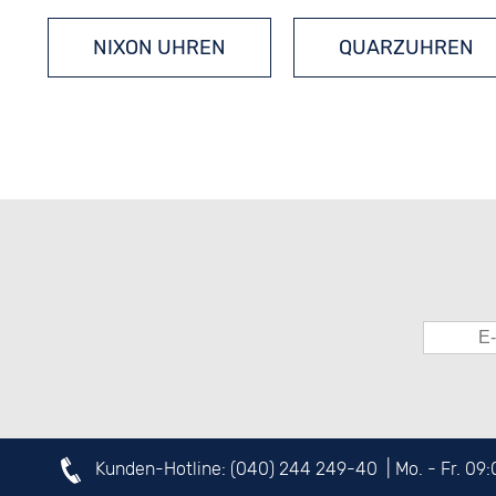
NIXON UHREN
QUARZUHREN
Kunden-Hotline:
(040) 244 249-40
| Mo. - Fr. 09