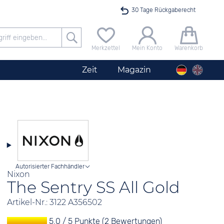
30 Tage Rückgaberecht
Versandkostenfrei ab 40 €
Merkzettel
Mein Konto
Warenkorb
24h Expresslieferung
Zeit
Magazin
100 Tage Niedrigpreisgarantie
Startimer Pilot Herrenchronograph Big Date
Angebot nur heute bis 24 Uhr verfügbar
Autorisierter Fachhändler
Nixon
The Sentry SS All Gold
Artikel-Nr.: 3122 A356502
5.0 / 5 Punkte (2 Bewertungen)