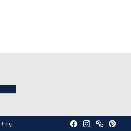
it.org