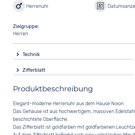
Herrenuhr
Datumsanze
Zielgruppe
Herren
Technik
Antrieb
Zifferblatt
Batterie (Quarz)
Anzeige
Wasserdicht
Produktbeschreibung
Analog
10 bar
Farbe
Funktionen
Elegant-moderne Herrenuhr aus dem Hause Nixon
Gold
Datumsanzeige
Das Gehäuse ist aus hochwertigem, massiven Edelstahl 
Wochentagsanzeige
Ziffern
beschichtete Oberfläche.
Keine
Das Zifferblatt ist goldfarben mit goldfarbenen Leuchtz
Auf dem Zifferblatt befindet sich eine vollständige Minut