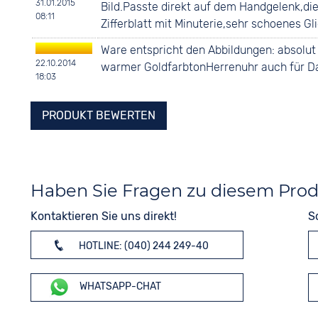
31.01.2015
Bild.Passte direkt auf dem Handgelenk,d
08:11
Zifferblatt mit Minuterie,sehr schoenes G
Ware entspricht den Abbildungen: absolut 
22.10.2014
warmer GoldfarbtonHerrenuhr auch für D
18:03
PRODUKT BEWERTEN
Haben Sie Fragen zu diesem Pro
Kontaktieren Sie uns direkt!
S
HOTLINE: (040) 244 249-40
WHATSAPP-CHAT