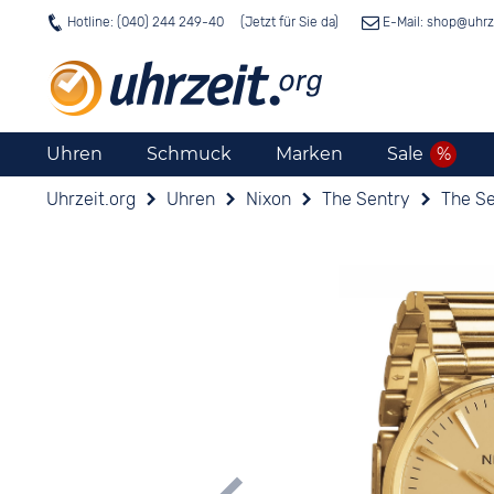
Hotline: (040) 244 249-40
E-Mail: shop@
uhrz
Uhren
Schmuck
Marken
Sale
Uhrzeit.org
Uhren
Nixon
The Sentry
The Se