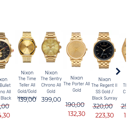
Nixon
Nixon
Nixon
The Time
The Sentry
xon
Nixon
Nix
The Porter All
Teller All
Chrono All
Bullet
The Regent II
The Bu
Gold
Gold/Gold
Gold
no All
SS Gold /
Chrono
Herrenuhr
 Black
Black Sunray
Gol
139,00
399,00
190,00
,00
320,00
250,
132,30
4,30
223,30
174,