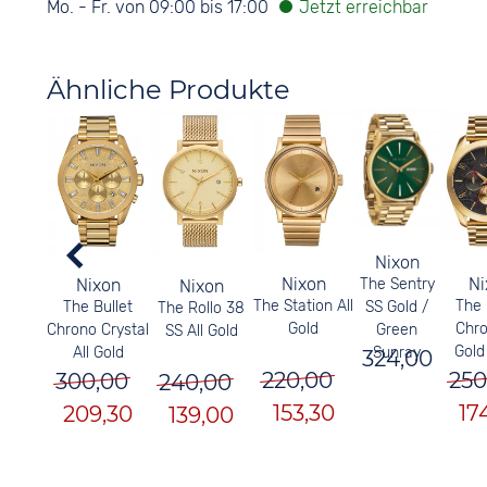
Mo. - Fr. von 09:00 bis 17:00
Ähnliche Produkte
Nixon
Nixon
Ni
The Sentry
Nixon
Nixon
The Station All
The 
SS Gold /
The Bullet
The Rollo 38
Gold
Chro
Green
Chrono Crystal
SS All Gold
Gold
Sunray
All Gold
324,00
220,00
250
300,00
240,00
153,30
17
209,30
139,00