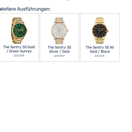
Weitere Ausführungen:
The Sentry SS Gold
The Sentry SS
The Sentry SS All
/ Green Sunray
Silver / Gold
Gold / Black
A3561919
A3561921
A356510