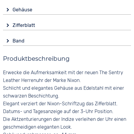
Antrieb
Gehäuse
Batterie (Quarz)
Material
Wasserdicht
Zifferblatt
Edelstahl
3 bar
Anzeige
Form
Funktionen
Band
Analog
Rund
Datumsanzeige
Material
Farbe
Glas
Produktbeschreibung
Glattleder
Schwarz
Mineralglas
Farbe
Ziffern
Erwecke die Aufmerksamkeit mit der neuen The Sentry
Schwarz
Keine
Leather Herrenuhr der Marke Nixon.
Bandschließe
Schlicht und elegantes Gehäuse aus Edelstahl mit einer
Dornschließe
schwarzen Beschichtung.
Elegant verziert der Nixon-Schriftzug das Zifferblatt.
Datums- und Tagesanzeige auf der 3-Uhr Position.
Die Aktzenturierungen der Indize verleihen der Uhr einen
geschmeidigen eleganten Look.