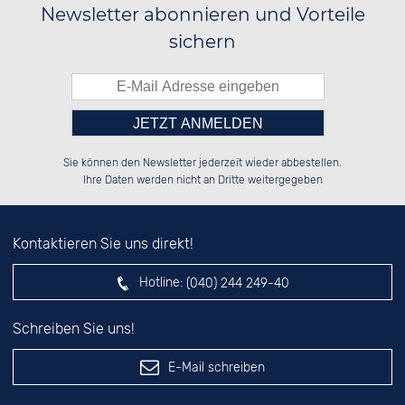
Newsletter abonnieren und Vorteile
sichern
Bitte tragen Sie die Zahl in
██████░░██████░░██████░░██████░░

░░░░██░░██░░██░░██░░██░░░░░░██░░

Sie können den Newsletter jederzeit wieder abbestellen.
░░████░░██████░░██████░░░░████░░

░░░░██░░██░░██░░░░░░██░░░░░░██░░

das nebenstehende Feld ein.
Ihre Daten werden nicht an Dritte weitergegeben
Kontaktieren Sie uns direkt!
Hotline:
(040) 244 249-40
Schreiben Sie uns!
E-Mail schreiben