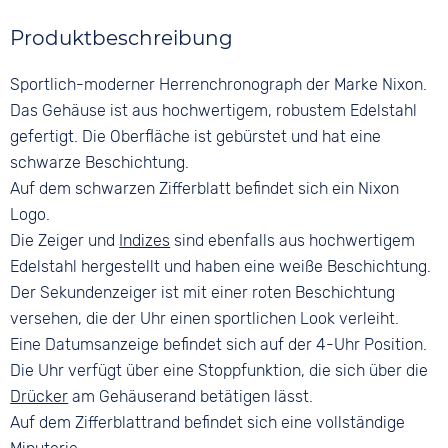
Stoppuhr
Material
Farbe
Datumsanzeige
Glas
Produktbeschreibung
Glattleder
Schwarz
Mineralglas
Farbe
Ziffern
Sportlich-moderner Herrenchronograph der Marke Nixon.
Farbe
Orange
Keine
Schwarz
Das Gehäuse ist aus hochwertigem, robustem Edelstahl
Bandschließe
gefertigt. Die Oberfläche ist gebürstet und hat eine
Dornschließe
schwarze Beschichtung.
Auf dem schwarzen Zifferblatt befindet sich ein Nixon
Logo.
Die Zeiger und
Indizes
sind ebenfalls aus hochwertigem
Edelstahl hergestellt und haben eine weiße Beschichtung.
Der Sekundenzeiger ist mit einer roten Beschichtung
versehen, die der Uhr einen sportlichen Look verleiht.
Eine Datumsanzeige befindet sich auf der 4-Uhr Position.
Die Uhr verfügt über eine Stoppfunktion, die sich über die
Drücker
am Gehäuserand betätigen lässt.
Auf dem Zifferblattrand befindet sich eine vollständige