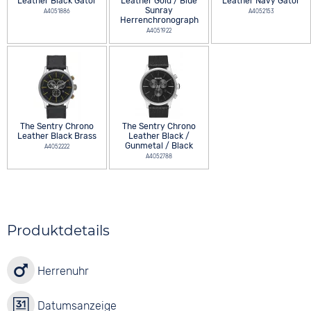
Leather Black Gator
Leather Gold / Blue
Leather Navy Gator
Sunray
A4051886
A4052153
Herrenchronograph
A4051922
The Sentry Chrono
The Sentry Chrono
Leather Black Brass
Leather Black /
Gunmetal / Black
A4052222
A4052788
Produktdetails
Herrenuhr
Datumsanzeige