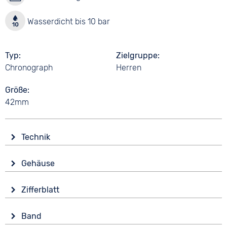
Wasserdicht bis 10 bar
Typ
Zielgruppe
Chronograph
Herren
Größe
42mm
Technik
Antrieb
Gehäuse
Batterie (Quarz)
Material
Wasserdicht
Zifferblatt
Edelstahl
10 bar
Anzeige
Form
Funktionen
Band
Analog
Rund