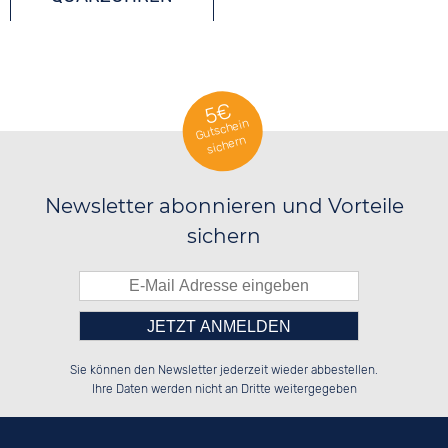
5€
Gutschein
sichern
Newsletter abonnieren und Vorteile
sichern
Bitte tragen Sie die Zahl in
██░░░░░░██░░░░░░██████░░██████░░

██░░██░░██░░██░░░░░░██░░██░░██░░

Sie können den Newsletter jederzeit wieder abbestellen.
██████░░██████░░░░████░░██████░░

░░░░██░░░░░░██░░██░░░░░░░░░░██░░

das nebenstehende Feld ein.
Ihre Daten werden nicht an Dritte weitergegeben