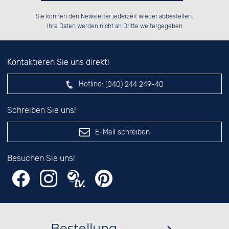
Bitte tragen Sie die Zahl in
██████░░██░░░░░░░░░░██░░██████░░

██░░██░░██░░██░░░░████░░██░░██░░

Sie können den Newsletter jederzeit wieder abbestellen.
██████░░██████░░░░░░██░░██████░░

██░░██░░░░░░██░░░░░░██░░██░░██░░

das nebenstehende Feld ein.
Ihre Daten werden nicht an Dritte weitergegeben
Kontaktieren Sie uns direkt!
Hotline:
(040) 244 249-40
Schreiben Sie uns!
E-Mail schreiben
Besuchen Sie uns!
Bestellung