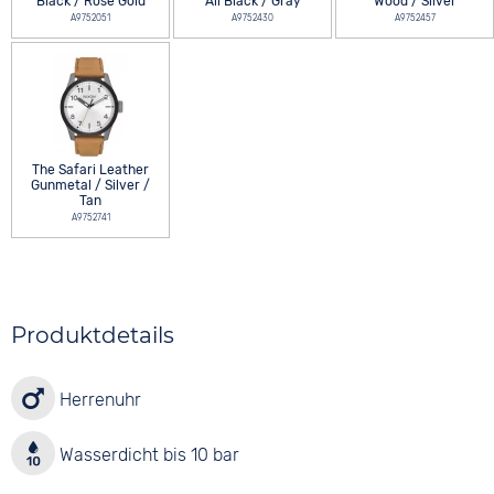
Black / Rose Gold
All Black / Gray
Wood / Silver
A9752051
A9752430
A9752457
The Safari Leather
Gunmetal / Silver /
Tan
A9752741
Produktdetails
Herrenuhr
Wasserdicht bis 10 bar