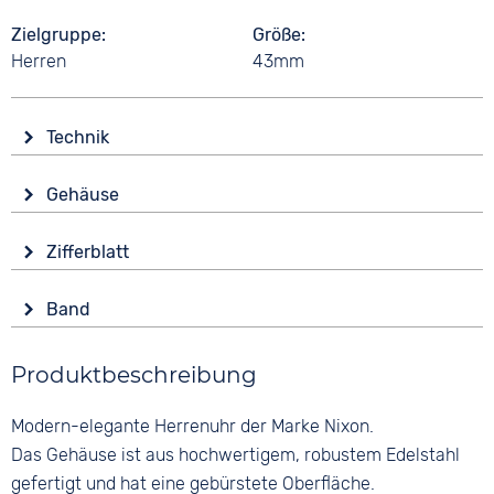
Zielgruppe
Größe
Herren
43mm
Technik
Antrieb
Gehäuse
Batterie (Quarz)
Material
Wasserdicht
Zifferblatt
Edelstahl
10 bar
Anzeige
Form
Band
Analog
Rund
Material
Farbe
Glas
Produktbeschreibung
Glattleder
Schwarz
Mineralglas
Farbe
Ziffern
Modern-elegante Herrenuhr der Marke Nixon.
Farbe
Braun
Keine
Silber
Das Gehäuse ist aus hochwertigem, robustem Edelstahl
Bandschließe
gefertigt und hat eine gebürstete Oberfläche.