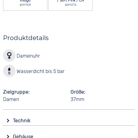
Indigo
/ Soft Pink / LH
A0991929
A0992774
Produktdetails
Damenuhr
Wasserdicht bis 5 bar
Zielgruppe
Größe
Damen
37mm
Technik
Antrieb
Gehäuse