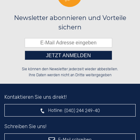
Newsletter abonnieren und Vorteile
sichern
Bitte tragen Sie die Zahl in
██████░░██████░░██████░░██████░░

██░░██░░██░░░░░░░░░░██░░██░░░░░░

Sie können den Newsletter jederzeit wieder abbestellen.
██████░░██████░░░░████░░██████░░

░░░░██░░░░░░██░░░░░░██░░██░░██░░

das nebenstehende Feld ein.
Ihre Daten werden nicht an Dritte weitergegeben
Kontaktieren Sie uns direkt!
Hotline:
(040) 244 249-40
Schreiben Sie uns!
E-Mail schreiben