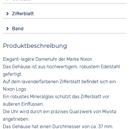
Batterie (Quarz)
Material
Wasserdicht
Zifferblatt
Edelstahl
5 bar
Anzeige
Form
Band
Analog
Rund
Material
Farbe
Glas
Produktbeschreibung
Edelstahl
Lila
Mineralglas
Farbe
Ziffern
Elegant-legére Damenuhr der Marke Nixon
Farbe
Silber
Keine
Silber
Das Gehäuse ist aus hochwertigem, robustem Edelstahl
Bandschließe
gefertigt.
Faltschließe
Auf dem lavendelfarbenen Zifferblatt befindet sich ein
Nixon Logo.
Ein robustes Mineralglas schützt das Zifferblatt vor
äußeren Einflüssen.
Die Uhr wird durch ein präzises Quarzwerk von Miyota
angetrieben.
Das Gehäuse hat einen Durchmesser von ca. 37 mm.