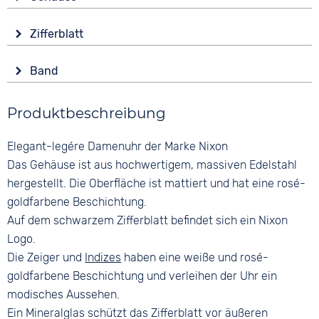
Batterie (Quarz)
Material
Wasserdicht
Zifferblatt
Edelstahl
5 bar
Anzeige
Form
Band
Analog
Rund
Material
Farbe
Glas
Produktbeschreibung
Edelstahl
Schwarz
Mineralglas
Roségold
Bandschließe
Elegant-legére Damenuhr der Marke Nixon
Farbe
Faltschließe
Ziffern
Roségold
Das Gehäuse ist aus hochwertigem, massiven Edelstahl
Keine
Farbe
hergestellt. Die Oberfläche ist mattiert und hat eine rosé-
Roségold
goldfarbene Beschichtung.
Auf dem schwarzem Zifferblatt befindet sich ein Nixon
Logo.
Die Zeiger und
Indizes
haben eine weiße und rosé-
goldfarbene Beschichtung und verleihen der Uhr ein
modisches Aussehen.
Ein Mineralglas schützt das Zifferblatt vor äußeren