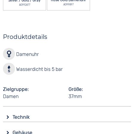
Rose Gold Damenuhr
Silver / Gold / Gray
A099897
A0992477
Produktdetails
Damenuhr
Wasserdicht bis 5 bar
Zielgruppe
Größe
Damen
37mm
Technik
Antrieb
Gehäuse