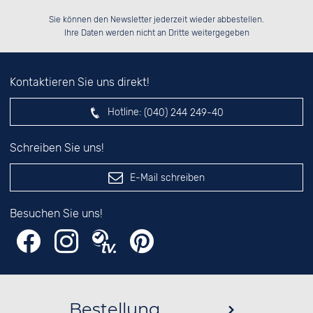
Bitte tragen Sie die Zahl in
░░░░██░░██████░░░░░░██░░██████░░

░░████░░██░░██░░░░████░░██░░░░░░

Sie können den Newsletter jederzeit wieder abbestellen.
░░░░██░░██████░░░░░░██░░██████░░

░░░░██░░██░░██░░░░░░██░░██░░██░░

das nebenstehende Feld ein.
Ihre Daten werden nicht an Dritte weitergegeben
Kontaktieren Sie uns direkt!
Hotline:
(040) 244 249-40
Schreiben Sie uns!
E-Mail schreiben
Besuchen Sie uns!
Bestellung