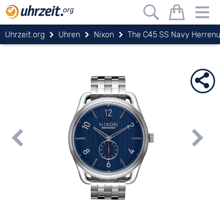
Uhrzeit.org
Uhren
Nixon
The C45 SS Navy Herrenu