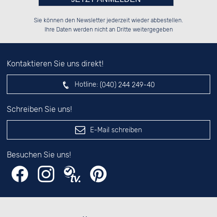
Bitte tragen Sie die Zahl in
██░░░░░░██████░░██████░░░░░░██░░

██░░██░░░░░░██░░░░░░██░░░░████░░

Sie können den Newsletter jederzeit wieder abbestellen.
██████░░░░████░░░░████░░░░░░██░░

░░░░██░░░░░░██░░░░░░██░░░░░░██░░

das nebenstehende Feld ein.
Ihre Daten werden nicht an Dritte weitergegeben
Kontaktieren Sie uns direkt!
Hotline:
(040) 244 249-40
Schreiben Sie uns!
E-Mail schreiben
Besuchen Sie uns!