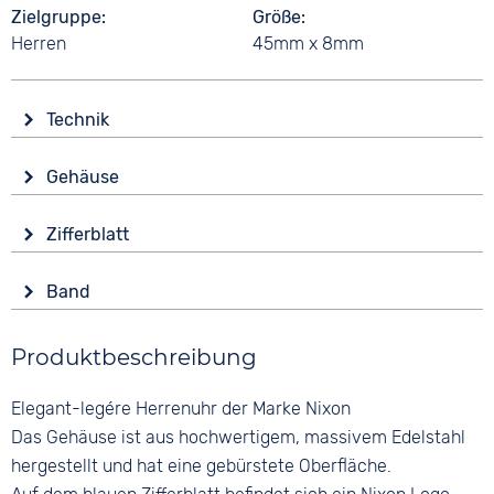
Zielgruppe
Größe
Herren
45mm x 8mm
Technik
Antrieb
Gehäuse
Batterie (Quarz)
Material
Wasserdicht
Zifferblatt
Edelstahl
10 bar
Anzeige
Form
Band
Analog
Rund
Material
Farbe
Glas
Produktbeschreibung
Edelstahl
Blau
Mineralglas
Farbe
Ziffern
Elegant-legére Herrenuhr der Marke Nixon
Farbe
Silber
Arabisch
Silber
Das Gehäuse ist aus hochwertigem, massivem Edelstahl
Bandschließe
hergestellt und hat eine gebürstete Oberfläche.
Faltschließe