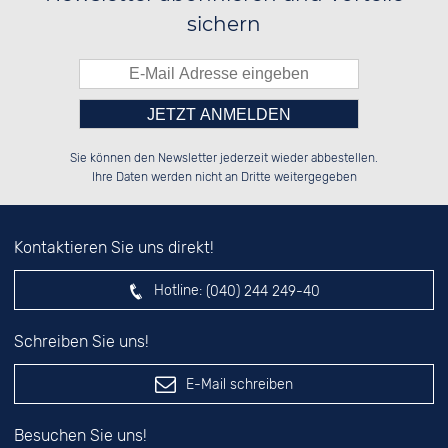
sichern
Bitte tragen Sie die Zahl in
██████░░██████░░░░░░██░░██████░░

░░░░██░░██░░██░░░░████░░██░░██░░

Sie können den Newsletter jederzeit wieder abbestellen.
░░████░░██████░░░░░░██░░██████░░

░░░░██░░██░░██░░░░░░██░░░░░░██░░

das nebenstehende Feld ein.
Ihre Daten werden nicht an Dritte weitergegeben
Kontaktieren Sie uns direkt!
Hotline:
(040) 244 249-40
Schreiben Sie uns!
E-Mail schreiben
Besuchen Sie uns!