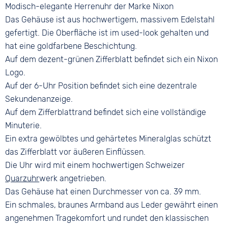
Farbe
Ziffern
Modisch-elegante Herrenuhr der Marke Nixon
Farbe
Braun
Arabisch
Gold
Das Gehäuse ist aus hochwertigem, massivem Edelstahl
Bandschließe
gefertigt. Die Oberfläche ist im used-look gehalten und
Dornschließe
hat eine goldfarbene Beschichtung.
Auf dem dezent-grünen Zifferblatt befindet sich ein Nixon
Logo.
Auf der 6-Uhr Position befindet sich eine dezentrale
Sekundenanzeige.
Auf dem Zifferblattrand befindet sich eine vollständige
Minuterie.
Ein extra gewölbtes und gehärtetes Mineralglas schützt
das Zifferblatt vor äußeren Einflüssen.
Die Uhr wird mit einem hochwertigen Schweizer
Quarzuhr
werk angetrieben.
Das Gehäuse hat einen Durchmesser von ca. 39 mm.
Ein schmales, braunes Armband aus Leder gewährt einen
angenehmen Tragekomfort und rundet den klassischen