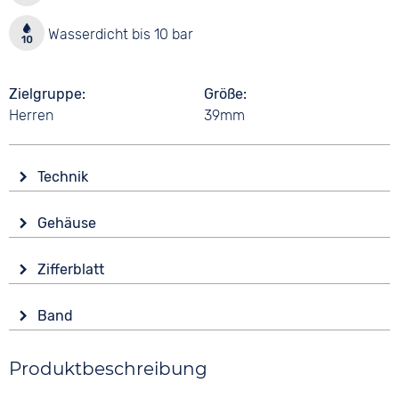
Wasserdicht bis 10 bar
Zielgruppe
Größe
Herren
39mm
Technik
Antrieb
Gehäuse
Batterie (Quarz)
Material
Wasserdicht
Zifferblatt
Edelstahl
10 bar
Anzeige
Form
Band
Analog
Rund
Material
Farbe
Glas
Produktbeschreibung
Glattleder
Grün
Mineralglas