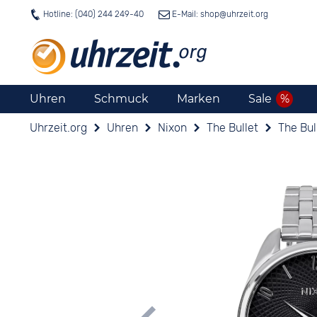
Hotline: (040) 244 249-40
E-Mail: shop@
uhrzeit.org
Uhren
Schmuck
Marken
Sale
Uhrzeit.org
Uhren
Nixon
The Bullet
The Bul