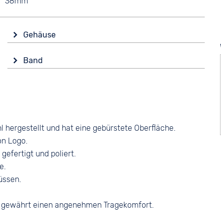
38mm
Gehäuse
Material
Band
Edelstahl
Material
Form
Edelstahl
Rund
Farbe
Glas
Silber
Mineralglas
hergestellt und hat eine gebürstete Oberfläche.
Bandschließe
Farbe
on Logo.
Faltschließe
Silber
efertigt und poliert.
e.
lüssen.
l gewährt einen angenehmen Tragekomfort.