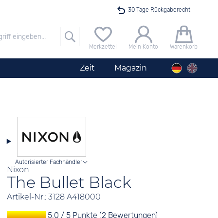
30 Tage Rückgaberecht
Versandkostenfrei ab 40 €
Merkzettel
Mein Konto
Warenkorb
24h Expresslieferung
Zeit
Magazin
100 Tage Niedrigpreisgarantie
Herrenuhr City Silber
Angebot nur heute bis 24 Uhr verfügbar
Autorisierter Fachhändler
Nixon
The Bullet Black
Artikel-Nr.: 3128 A418000
5.0 / 5 Punkte (2 Bewertungen)