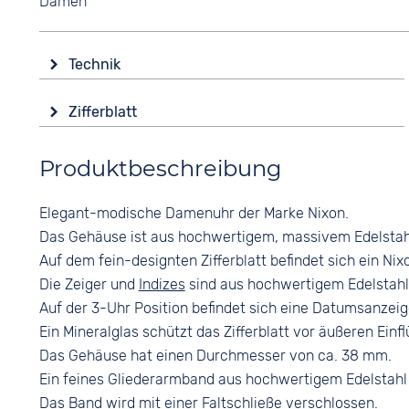
Damen
Technik
Antrieb
Zifferblatt
Batterie (Quarz)
Anzeige
Wasserdicht
Produktbeschreibung
Analog
5 bar
Farbe
Funktionen
Elegant-modische Damenuhr der Marke Nixon.
Schwarz
Datumsanzeige
Das Gehäuse ist aus hochwertigem, massivem Edelstahl 
Ziffern
Auf dem fein-designten Zifferblatt befindet sich ein Nix
Arabisch
Die Zeiger und
Indizes
sind aus hochwertigem Edelstahl g
Auf der 3-Uhr Position befindet sich eine Datumsanzeig
Ein Mineralglas schützt das Zifferblatt vor äußeren Einf
Das Gehäuse hat einen Durchmesser von ca. 38 mm.
Ein feines Gliederarmband aus hochwertigem Edelstah
Das Band wird mit einer
Faltschließe
verschlossen.