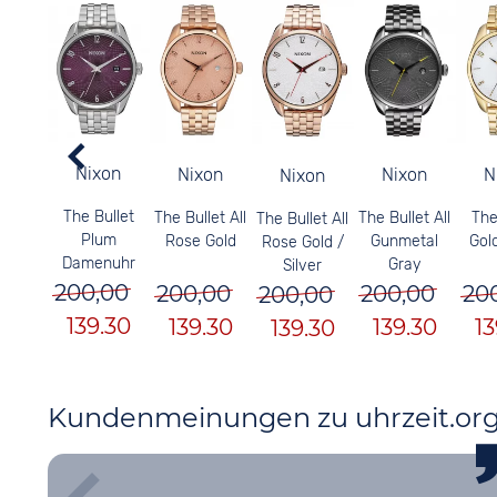
Nixon
Nixon
Nixon
N
Nixon
The Bullet
The Bullet All
The Bullet All
The
The Bullet All
Plum
Gunmetal
Rose Gold
Gol
Rose Gold /
Damenuhr
Gray
Silver
200,00
200,00
200,00
20
200,00
139.30
139.30
139.30
13
139.30
Kundenmeinungen zu uhrzeit.or