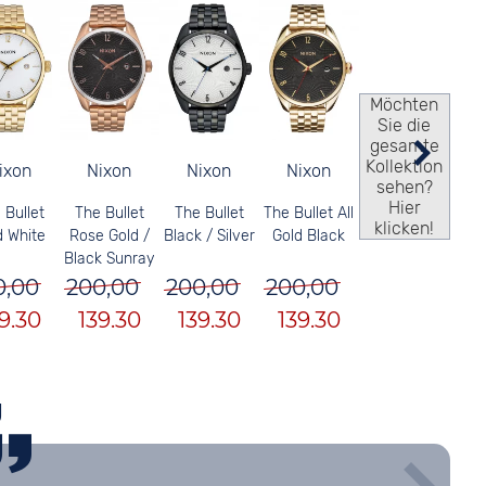
Möchten
Sie die
gesamte
Kollektion
Nixon
Nixon
ixon
Nixon
sehen?
Hier
The Bullet All
The Bullet
 Bullet
The Bullet
klicken!
Gold Black
Rose Gold /
d White
Black / Silver
Black Sunray
200,00
200,00
0,00
200,00
139.30
139.30
9.30
139.30
g