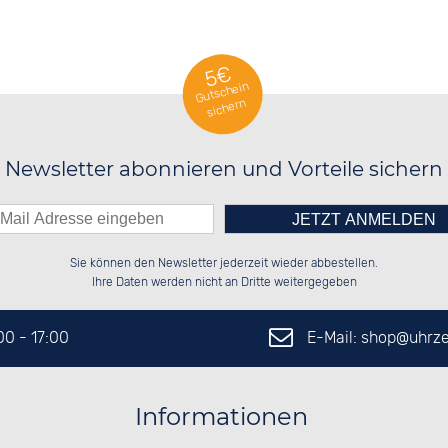
5€
Gutschein
sichern
Newsletter abonnieren und Vorteile sichern
Bitte tragen Sie die Zahl in
░░░░██░░██░░░░░░██████░░██████░░

░░████░░██░░██░░░░░░██░░██░░██░░

Sie können den Newsletter jederzeit wieder abbestellen.
░░░░██░░██████░░░░████░░██░░██░░

░░░░██░░░░░░██░░██░░░░░░██░░██░░

das nebenstehende Feld ein.
Ihre Daten werden nicht an Dritte weitergegeben
E-Mail: shop@
uhrze
:00 - 17:00
Informationen