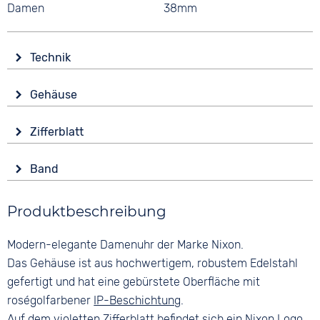
Damen
38mm
Technik
Antrieb
Gehäuse
Batterie (Quarz)
Material
Wasserdicht
Zifferblatt
Edelstahl
5 bar
Anzeige
Form
Band
Analog
Rund
Material
Farbe
Glas
Produktbeschreibung
Edelstahl
Lila
Mineralglas
Bandschließe
Ziffern
Modern-elegante Damenuhr der Marke Nixon.
Farbe
Faltschließe
Arabisch
Roségold
Das Gehäuse ist aus hochwertigem, robustem Edelstahl
Farbe
gefertigt und hat eine gebürstete Oberfläche mit
Roségold
roségolfarbener
IP-Beschichtung
.
Auf dem violetten Zifferblatt befindet sich ein Nixon Logo