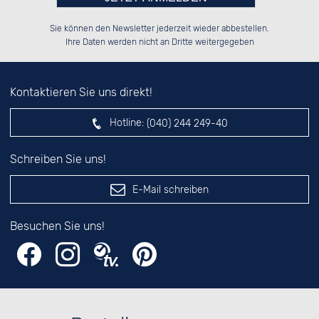
Bitte tragen Sie die Zahl in
░░░░██░░██████░░██████░░██████░░

░░████░░██░░██░░██░░██░░██░░██░░

Sie können den Newsletter jederzeit wieder abbestellen.
░░░░██░░██████░░██████░░██████░░

░░░░██░░██░░██░░░░░░██░░░░░░██░░

das nebenstehende Feld ein.
Ihre Daten werden nicht an Dritte weitergegeben
Kontaktieren Sie uns direkt!
Hotline:
(040) 244 249-40
Schreiben Sie uns!
E-Mail schreiben
Besuchen Sie uns!